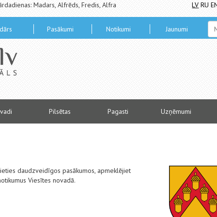
ārdadienas: Madars, Alfrēds, Fredis, Alfra
LV
RU
E
dārs
Pasākumi
Notikumi
Jaunumi
vadi
Pilsētas
Pagasti
Uzņēmumi
alieties daudzveidīgos pasākumos, apmeklējiet
notikumus Viesītes novadā.