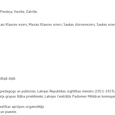
iestiņa, Viesīte, Zalvīte.
elais Klauces ezers, Mazais Klauces ezers, Saukas dzirnavezers, Saukas ezer
ālajā daļā.
dagogs un publicists, Latvijas Republikas izglītības ministrs (1921-1923)
eļa grupas štāba priekšnieks, Latvijas Centrālās Padomes Militāras komisija
eselības aprūpes organizētājs
un pianists