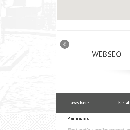
mizācija interneta
WEBSEO
etā Google AdWords
Lapas karte
Kontak
Par mums
Par Latviju, Latvijas pagasti, 