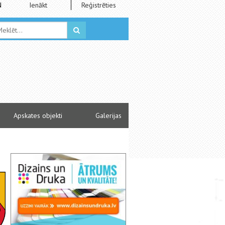
N
Ienākt
Reģistrēties
Apskates objekti
Galerijas