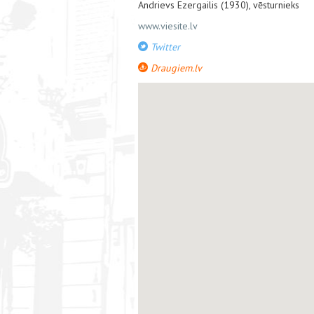
Andrievs Ezergailis (1930), vēsturnieks
www.viesite.lv
Twitter
Draugiem.lv