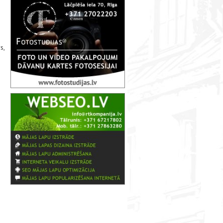
s,
.
s