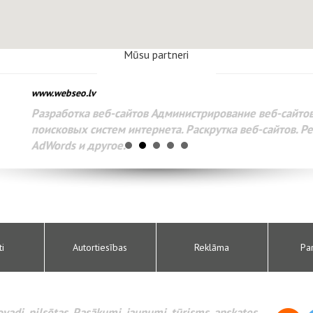
Mūsu partneri
www.webseo.lv
Разработка веб-сайтов Администрирование веб-сайтов. 
поисковых систем интернета. Раскрутка веб-сайтов. Рек
AdWords и другое.
ti
Autortiesības
Reklāma
Pa
novadi, pilsētas. Pasākumi, jaunumi, tūrisms, apskates