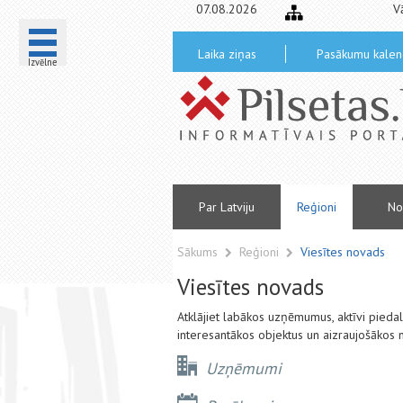
07.08.2026
V
Laika ziņas
Pasākumu kalen
Izvēlne
Par Latviju
Reģioni
No
Sākums
Reģioni
Viesītes novads
Viesītes novads
Atklājiet labākos uzņēmumus, aktīvi pied
interesantākos objektus un aizraujošākos 
Uzņēmumi