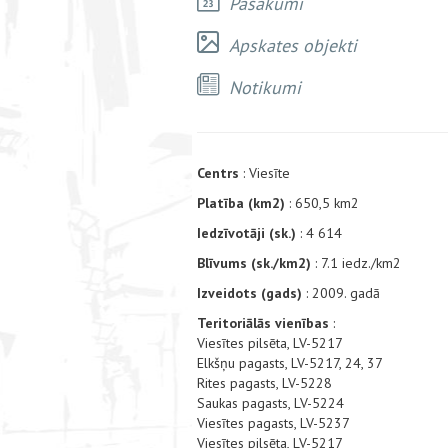
Pasākumi
Apskates objekti
Notikumi
Centrs
: Viesīte
Platība (km2)
: 650,5 km2
Iedzīvotāji (sk.)
: 4 614
Blīvums (sk./km2)
: 7.1 iedz./km2
Izveidots (gads)
: 2009. gadā
Teritoriālās vienības
:
Viesītes pilsēta, LV-5217
Elkšņu pagasts, LV-5217, 24, 37
Rites pagasts, LV-5228
Saukas pagasts, LV-5224
Viesītes pagasts, LV-5237
Viesītes pilsēta, LV-5217