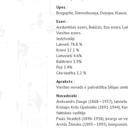
Upes
:
Brugupīte, Dienvidsuseja, Duņupe, Klauce, P
Ezeri
:
Aizdumbles ezers, Bukūzis, Ilzu ezers, Li
Viesītes ezers.
Iedzīvotāji:
Latvieši 78.8 %
Krievi 12.1 %
Lietuvieši 4.6%
Baltkrievi 1.9%
Poļi 1.4%
Cita tautība 1.2 %
Apraksts
:
Viesītes novads ir pašvaldība Sēlijas centr
Novadnieki
:
Aleksandrs Dauge (1868—1937), latviešu pe
Kristaps Krišs Upelnieks (1891-1944), Kur
faktiskais vadītājs
Pauls Stradiņš (1896-1958), ķirurgs un v
Arvīds Žilinskis (1905—1993), komponists 