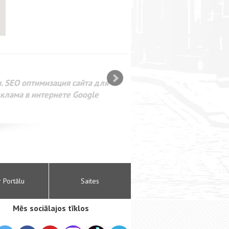
SEO оптимизация сайта для
лама в интернете Google
r Portālu
Saites
Mēs sociālajos tīklos