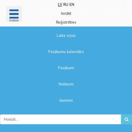
LV
RU
EN
Ienākt
Izvēlne
Reģistrēties
Laika ziņas
Pasākumu kalendārs
Pasākumi
Notikumi
Jaunumi