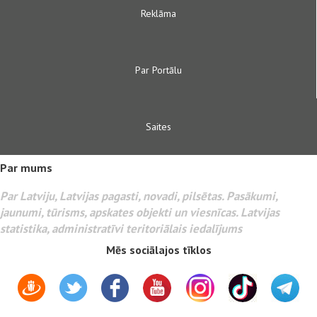
Reklāma
Par Portālu
Saites
Par mums
Par Latviju, Latvijas pagasti, novadi, pilsētas. Pasākumi,
jaunumi, tūrisms, apskates objekti un viesnīcas. Latvijas
statistika, administratīvi teritoriālais iedalījums
Mēs sociālajos tīklos