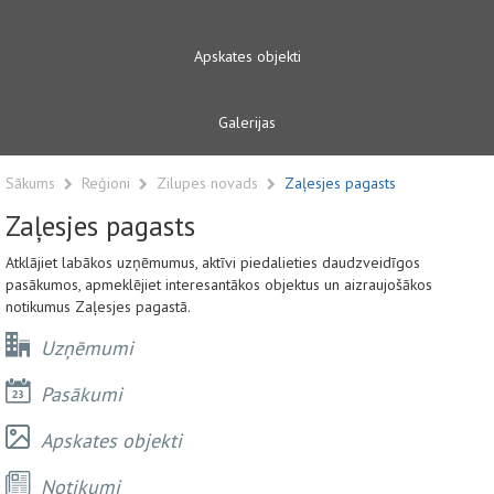
Apskates objekti
Galerijas
Sākums
Reģioni
Zilupes novads
Zaļesjes pagasts
Zaļesjes pagasts
Atklājiet labākos uzņēmumus, aktīvi piedalieties daudzveidīgos
pasākumos, apmeklējiet interesantākos objektus un aizraujošākos
notikumus Zaļesjes pagastā.
Uzņēmumi
Pasākumi
Apskates objekti
Notikumi