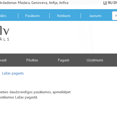
ārdadienas: Madara, Genoveva, Anfija, Anfisa
LV
RU
E
dārs
Pasākumi
Notikumi
Jaunumi
vadi
Pilsētas
Pagasti
Uzņēmumi
Lažas pagasts
alieties daudzveidīgos pasākumos, apmeklējiet
notikumus Lažas pagastā.