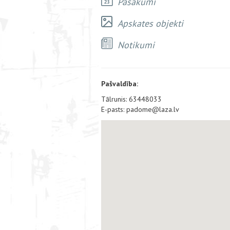
Pasākumi
Apskates objekti
Notikumi
Pašvaldība:
Tālrunis: 63448033
E-pasts: padome@laza.lv