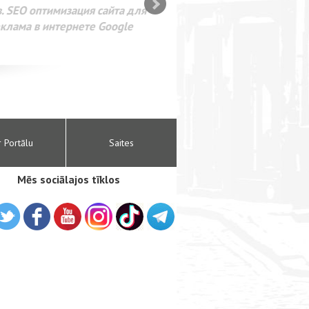
SEO оптимизация сайта для
лама в интернете Google
r Portālu
Saites
Mēs sociālajos tīklos