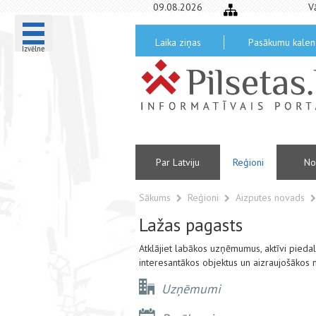
09.08.2026
V
Laika ziņas
Pasākumu kalen
Izvēlne
Par Latviju
Reģioni
No
Sākums
Reģioni
Aizputes novads
Lažas pagasts
Atklājiet labākos uzņēmumus, aktīvi pied
interesantākos objektus un aizraujošākos 
Uzņēmumi