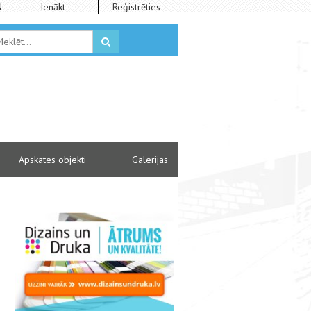
N
Ienākt
Reģistrēties
Apskates objekti
Galerijas