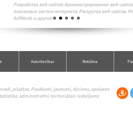
Разработка веб-сайтов Администрирование веб-сайтов. 
поисковых систем интернета. Раскрутка веб-сайтов. Рек
AdWords и другое.
ti
Autortiesības
Reklāma
Pa
novadi, pilsētas. Pasākumi, jaunumi, tūrisms, apskates
tatistika, administratīvi teritoriālais iedalījums