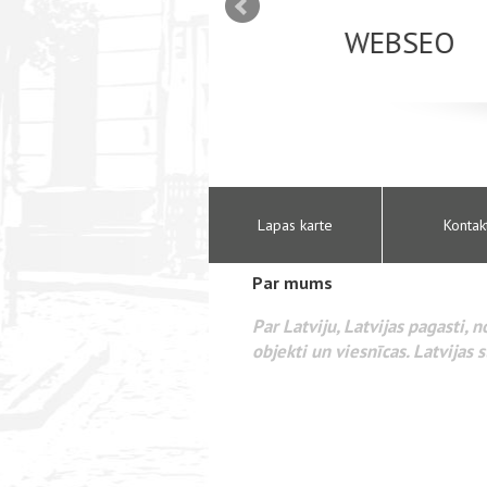
mizācija interneta
WEBSEO
etā Google AdWords
Lapas karte
Kontak
Par mums
Par Latviju, Latvijas pagasti, 
objekti un viesnīcas. Latvijas s