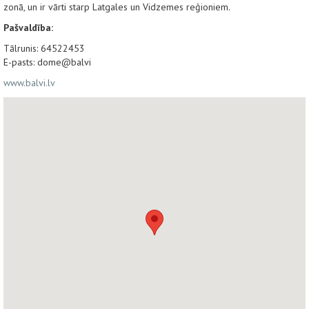
zonā, un ir vārti starp Latgales un Vidzemes reģioniem.
Pašvaldība:
Tālrunis: 64522453
E-pasts: dome@balvi
www.balvi.lv