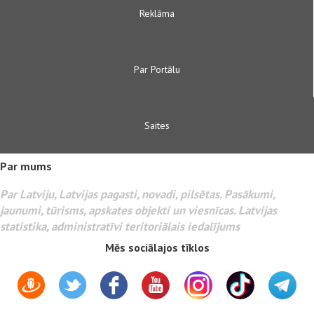
Reklāma
Par Portālu
Saites
Par mums
Par Latviju, Latvijas pagasti, novadi, pilsētas. Pasākumi,
jaunumi, tūrisms, apskates objekti un viesnīcas. Latvijas
statistika, administratīvi teritoriālais iedalījums
Mēs sociālajos tīklos