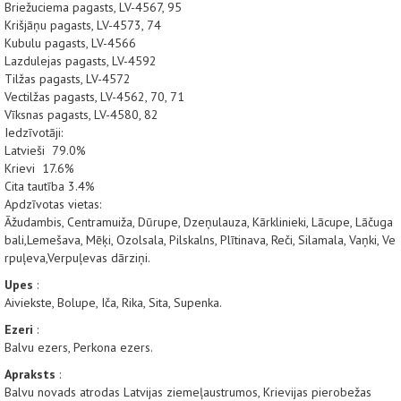
Briežuciema pagasts, LV-4567, 95
Krišjāņu pagasts, LV-4573, 74
Kubulu pagasts, LV-4566
Lazdulejas pagasts, LV-4592
Tilžas pagasts, LV-4572
Vectilžas pagasts, LV-4562, 70, 71
Vīksnas pagasts, LV-4580, 82
Iedzīvotāji:
Latvieši 79.0%
Krievi 17.6%
Cita tautība 3.4%
Apdzīvotas vietas:
Āžudambis, Centramuiža, Dūrupe, Dzeņulauza, Kārklinieki, Lācupe, Lāčuga
bali,Lemešava, Mēķi, Ozolsala, Pilskalns, Plītinava, Reči, Silamala, Vaņki, Ve
rpuļeva,Verpuļevas dārziņi.
Upes
:
Aiviekste, Bolupe, Iča, Rika, Sita, Supenka.
Ezeri
:
Balvu ezers, Perkona ezers.
Apraksts
:
Balvu novads atrodas Latvijas ziemeļaustrumos, Krievijas pierobežas