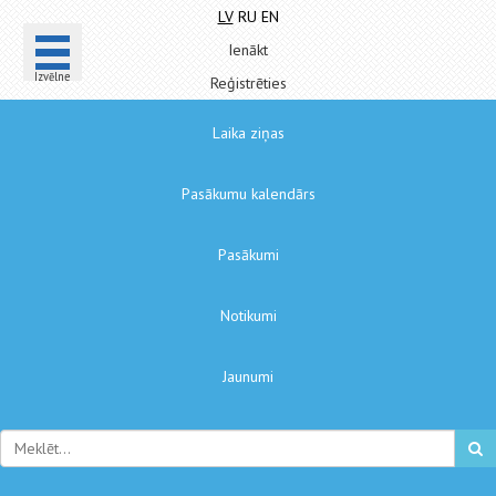
LV
RU
EN
Ienākt
Izvēlne
Reģistrēties
Laika ziņas
Pasākumu kalendārs
Pasākumi
Notikumi
Jaunumi