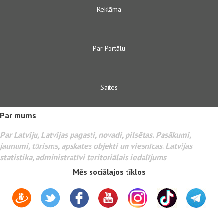
Reklāma
Par Portālu
Saites
Par mums
Par Latviju, Latvijas pagasti, novadi, pilsētas. Pasākumi,
jaunumi, tūrisms, apskates objekti un viesnīcas. Latvijas
statistika, administratīvi teritoriālais iedalījums
Mēs sociālajos tīklos