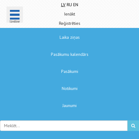
LV
RU
EN
Ienākt
Izvēlne
Reģistrēties
Laika ziņas
Pasākumu kalendārs
Pasākumi
Notikumi
Jaunumi