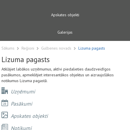
Apskates objekti
Galerijas
Sākums
Reģioni
Gulbenes novads
Lizuma pagasts
Lizuma pagasts
Atklājiet labākos uzņēmumus, aktīvi piedalieties daudzveidīgos
pasākumos, apmeklējiet interesantākos objektus un aizraujošākos
notikumus Lizuma pagastā.
Uzņēmumi
Pasākumi
Apskates objekti
Notikumi