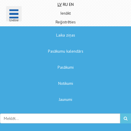
LV
RU
EN
Ienākt
Izvēlne
Reģistrēties
Laika ziņas
Pasākumu kalendārs
Pasākumi
Notikumi
Jaunumi