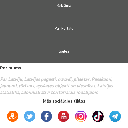
Reklāma
Par Portālu
Saites
Par mums
Par Latviju, Latvijas pagasti, novadi, pilsētas. Pasākumi,
jaunumi, tūrisms, apskates objekti un viesnīcas. Latvijas
statistika, administratīvi teritoriālais iedalījums
Mēs sociālajos tīklos