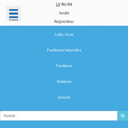
LV
RU
EN
Ienākt
Izvēlne
Reģistrēties
Laika ziņas
Pasākumu kalendārs
Pasākumi
Notikumi
Jaunumi