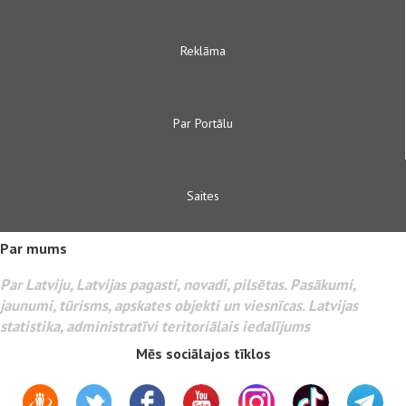
Reklāma
Par Portālu
Saites
Par mums
Par Latviju, Latvijas pagasti, novadi, pilsētas. Pasākumi,
jaunumi, tūrisms, apskates objekti un viesnīcas. Latvijas
statistika, administratīvi teritoriālais iedalījums
Mēs sociālajos tīklos