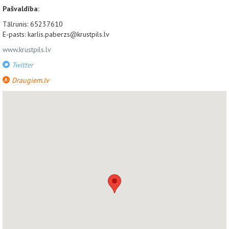
Pašvaldība:
Tālrunis: 65237610
E-pasts: karlis.paberzs@krustpils.lv
www.krustpils.lv
Twitter
Draugiem.lv