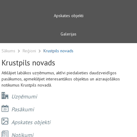
Apskates objekti
Galerijas
Sākums
Reģioni
Krustpils novads
Krustpils novads
Atklājiet labākos uzņēmumus, aktīvi piedalieties daudzveidīgos
pasākumos, apmeklējiet interesantākos objektus un aizraujošākos
notikumus Krustpils novadā.
Uzņēmumi
Pasākumi
Apskates objekti
Notikumi