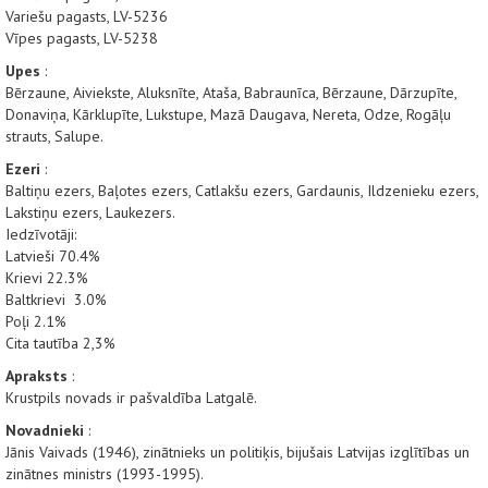
Variešu pagasts, LV-5236
Vīpes pagasts, LV-5238
Upes
:
Bērzaune, Aiviekste, Aluksnīte, Ataša, Babraunīca, Bērzaune, Dārzupīte,
Donaviņa, Kārklupīte, Lukstupe, Mazā Daugava, Nereta, Odze, Rogāļu
strauts, Salupe.
Ezeri
:
Baltiņu ezers, Baļotes ezers, Catlakšu ezers, Gardaunis, Ildzenieku ezers,
Lakstiņu ezers, Laukezers.
Iedzīvotāji:
Latvieši 70.4%
Krievi 22.3%
Baltkrievi 3.0%
Poļi 2.1%
Cita tautība 2,3%
Apraksts
:
Krustpils novads ir pašvaldība Latgalē.
Novadnieki
:
Jānis Vaivads (1946), zinātnieks un politiķis, bijušais Latvijas izglītības un
zinātnes ministrs (1993-1995).