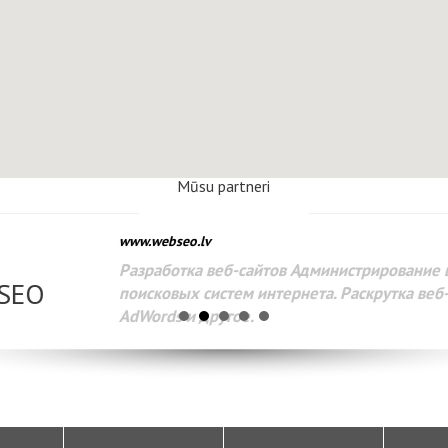
Mūsu partneri
www.webseo.lv
Разработка веб-сайтов Администрирование веб-сайтов. 
поисковых систем интернета. Раскрутка веб-сайтов. Рек
AdWords и другое.