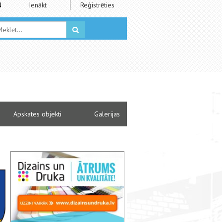
N
Ienākt
Reģistrēties
Apskates objekti
Galerijas