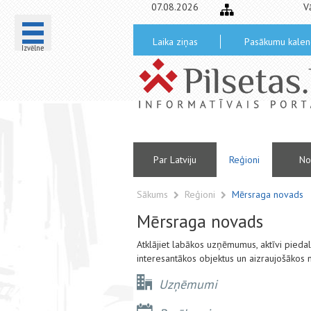
07.08.2026
V
Laika ziņas
Pasākumu kalen
Izvēlne
Par Latviju
Reģioni
No
Sākums
Reģioni
Mērsraga novads
Mērsraga novads
Atklājiet labākos uzņēmumus, aktīvi pied
interesantākos objektus un aizraujošākos
Uzņēmumi