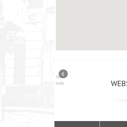
mizācija interneta
WEBSEO
etā Google AdWords