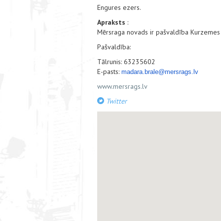
Engures ezers.
Apraksts
:
Mērsraga novads ir pašvaldība Kurzemes
Pašvaldība:
Tālrunis: 63235602
E-pasts:
madara.brale@mersrags.lv
www.mersrags.lv
Twitter