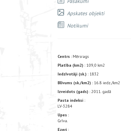
Pasākumi
Apskates objekti
Notikumi
Centrs
: Mērsrags
Platība (km2)
: 109,0 km2
Iedzīvotāji (sk.)
: 1832
Blīvums (sk./km2)
: 16.8 iedz./km2
Izveidots (gads)
: 2011. gadā
Pasta indeksi
:
LV-3284
Upes
:
Grīva.
Ezeri
: