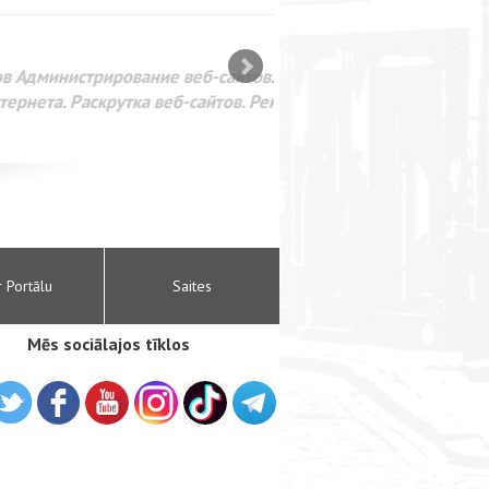
SEO оптимизация сайта для
лама в интернете Google
r Portālu
Saites
Mēs sociālajos tīklos