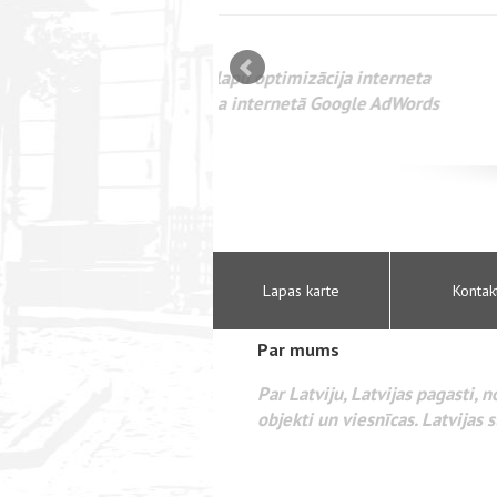
mizācija interneta
WEBSEO
etā Google AdWords
Lapas karte
Kontak
Par mums
Par Latviju, Latvijas pagasti, 
objekti un viesnīcas. Latvijas s