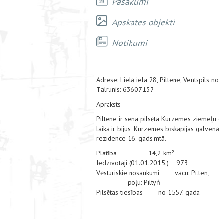
Pasākumi
Apskates objekti
Notikumi
Adrese: Lielā iela 28, Piltene, Ventspils n
Tālrunis: 63607137
Apraksts
Piltene ir sena pilsēta Kurzemes ziemeļu 
laikā ir bijusi Kurzemes bīskapijas galven
rezidence 16. gadsimtā.
Platība 14,2 km²
Iedzīvotāji (01.01.2015.) 973
Vēsturiskie nosaukumi vācu: Pilten,
poļu: Piltyń
Pilsētas tiesības no 1557. gada