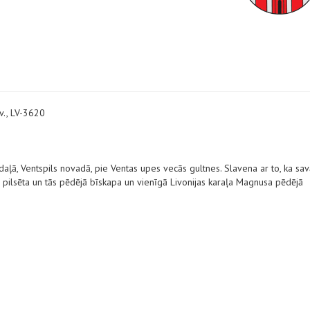
ov., LV-3620
daļā, Ventspils novadā, pie Ventas upes vecās gultnes. Slavena ar to, ka sa
ā pilsēta un tās pēdējā bīskapa un vienīgā Livonijas karaļa Magnusa pēdējā