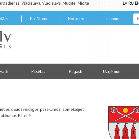
ārdadienas: Vladislava, Vladislavs, Mudīte, Midite
LV
RU
E
dārs
Pasākumi
Notikumi
Jaunumi
vadi
Pilsētas
Pagasti
Uzņēmumi
alieties daudzveidīgos pasākumos, apmeklējiet
notikumus Piltenē.