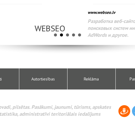
www.webseo.lv
Разработка веб-сайтов Администрирование веб-сайтов. 
поисковых систем интернета. Раскрутка веб-сайтов. Рек
AdWords и другое.
ti
Autortiesības
Reklāma
Pa
novadi, pilsētas. Pasākumi, jaunumi, tūrisms, apskates
tatistika, administratīvi teritoriālais iedalījums