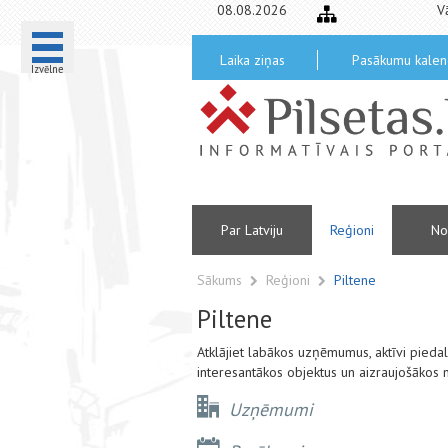
08.08.2026
V
Laika ziņas
Pasākumu kalen
Izvēlne
Par Latviju
Reģioni
No
Sākums
Reģioni
Piltene
Piltene
Atklājiet labākos uzņēmumus, aktīvi pied
interesantākos objektus un aizraujošākos 
Uzņēmumi