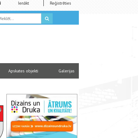
N
Ienākt
Reģistrēties
Apskates objekti
Galerijas