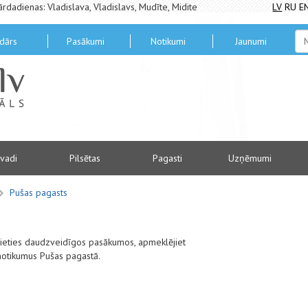
ārdadienas: Vladislava, Vladislavs, Mudīte, Midite
LV
RU
E
dārs
Pasākumi
Notikumi
Jaunumi
vadi
Pilsētas
Pagasti
Uzņēmumi
Pušas pagasts
alieties daudzveidīgos pasākumos, apmeklējiet
notikumus Pušas pagastā.