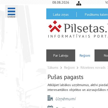
08.08.2026
V
Laika ziņas
Pasākumu kalen
Izvēlne
Par Latviju
Reģioni
No
Sākums
Reģioni
Rēzeknes novads
Pušas pagasts
Atklājiet labākos uzņēmumus, aktīvi pied
interesantākos objektus un aizraujošākos 
Uzņēmumi