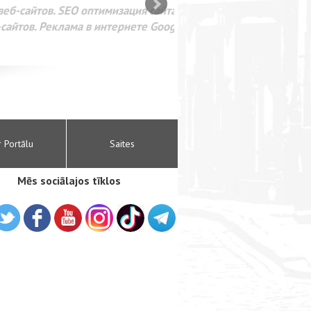
SEO оптимизация сайта для
лама в интернете Google
r Portālu
Saites
Mēs sociālajos tīklos