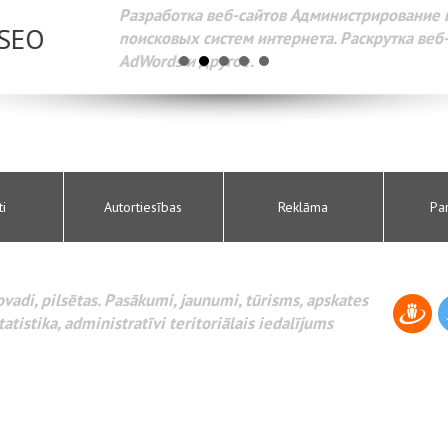
Разработка веб-сайтов Администрирование веб-сайтов. 
поисковых систем интернета. Раскрутка веб-сайтов. Рек
AdWords и другое.
ti
Autortiesības
Reklāma
Pa
novadi, pilsētas. Pasākumi, jaunumi, tūrisms, apskates
tatistika, administratīvi teritoriālais iedalījums