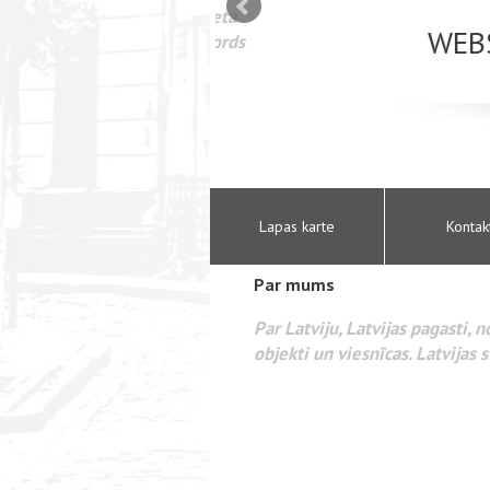
mizācija interneta
WEBSEO
etā Google AdWords
Lapas karte
Kontak
Par mums
Par Latviju, Latvijas pagasti, 
objekti un viesnīcas. Latvijas s