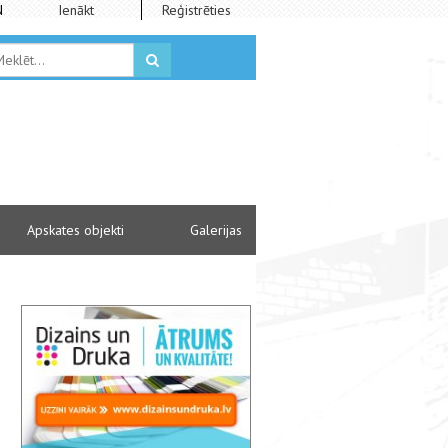
N
Ienākt
Reģistrēties
Apskates objekti
Galerijas