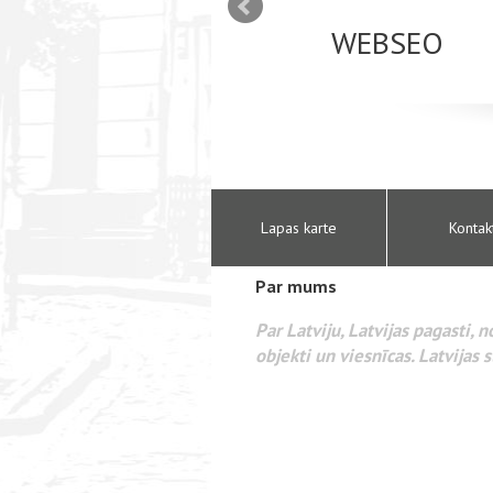
mizācija interneta
WEBSEO
etā Google AdWords
Lapas karte
Kontak
Par mums
Par Latviju, Latvijas pagasti, 
objekti un viesnīcas. Latvijas s