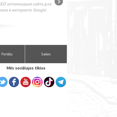
SEO оптимизация сайта для
лама в интернете Google
r Portālu
Saites
Mēs sociālajos tīklos