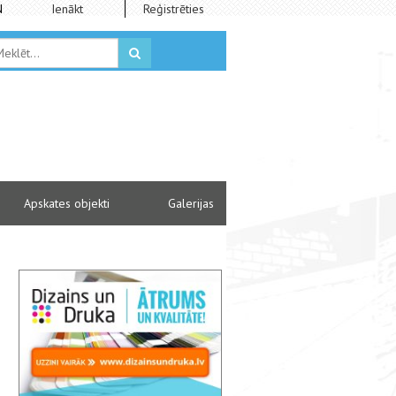
N
Ienākt
Reģistrēties
Apskates objekti
Galerijas