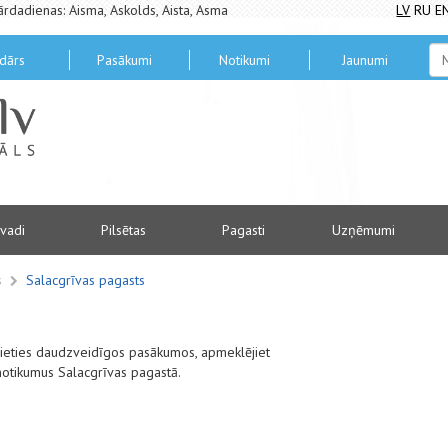
ārdadienas: Aisma, Askolds, Aista, Asma
LV
RU
E
dārs
Pasākumi
Notikumi
Jaunumi
vadi
Pilsētas
Pagasti
Uzņēmumi
s
Salacgrīvas pagasts
alieties daudzveidīgos pasākumos, apmeklējiet
notikumus Salacgrīvas pagastā.