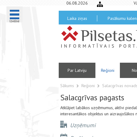
06.08.2026
V
Laika ziņas
Pasākumu kalen
Izvēlne
Par Latviju
Reģioni
No
Sākums
Reģioni
Salacgrīvas novad
Salacgrīvas pagasts
Atklājiet labākos uzņēmumus, aktīvi pied
interesantākos objektus un aizraujošākos 
Uzņēmumi