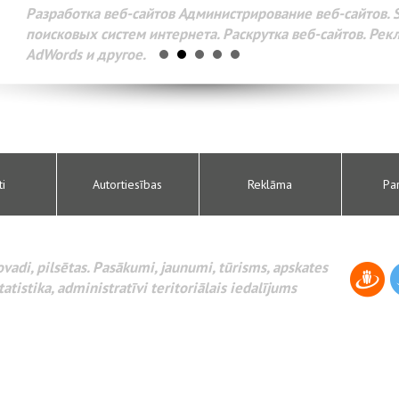
Разработка веб-сайтов Администрирование веб-сайтов. 
поисковых систем интернета. Раскрутка веб-сайтов. Рек
AdWords и другое.
ti
Autortiesības
Reklāma
Pa
novadi, pilsētas. Pasākumi, jaunumi, tūrisms, apskates
tatistika, administratīvi teritoriālais iedalījums