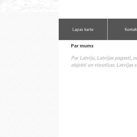
Lapas karte
Kontak
Par mums
Par Latviju, Latvijas pagasti, 
objekti un viesnīcas. Latvijas s