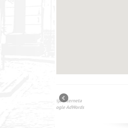
mizācija interneta
WEBSEO
etā Google AdWords