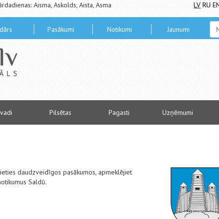
ārdadienas: Aisma, Askolds, Aista, Asma
LV
RU
E
dārs
Pasākumi
Notikumi
Jaunumi
vadi
Pilsētas
Pagasti
Uzņēmumi
alieties daudzveidīgos pasākumos, apmeklējiet
notikumus Saldū.