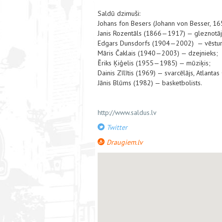
Saldū dzimuši:
Johans fon Besers (Johann von Besser, 1
Janis Rozentāls (1866—1917) — gleznotāj
Edgars Dunsdorfs (1904—2002) — vēstur
Māris Čaklais (1940—2003) — dzejnieks;
Ēriks Ķiģelis (1955—1985) — mūziķis;
Dainis Zīlītis (1969) — svarcēlājs, Atlanta
Jānis Blūms (1982) — basketbolists.
http://www.saldus.lv
Twitter
Draugiem.lv