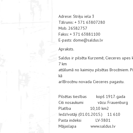
Adrese: Striķu iela 3
Tālrunis: + 371 63807280
Mob. 26582757
Fakss: + 371 63881100
E-pasts: dome@saldus.lv
Apraksts.
Saldus ir pilsēta Kurzemē, Cieceres upes 
7 km
attālumā no kaimiņu pilsētas Brocēniem. P
kā
arīBrocēnu novada Cieceres pagastu.
Pilsētas tiesības kopš 1917. gada
Citi nosaukumi vācu: Frauenburg
Platība 10,10 km2
Iedzīvotāji (01.01.2015.) 11 610
Pasta indeksi LV-3801
Mājaslapa www.saldus.lv