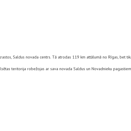
krastos, Saldus novada centrs. Tā atrodas 119 km attālumā no Rīgas, bet tik
ilsētas teritorija robežojas ar sava novada Saldus un Novadnieku pagastiem