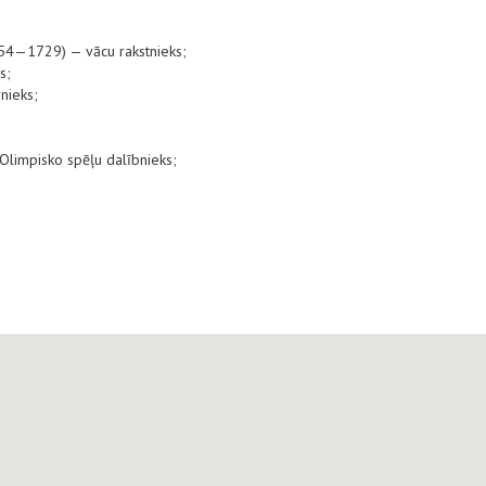
654—1729) — vācu rakstnieks;
s;
nieks;
s Olimpisko spēļu dalībnieks;