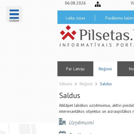
06.08.2026
V
Laika ziņas
Pasākumu kalen
Izvēlne
Par Latviju
Reģioni
No
Sākums
Reģioni
Saldus
Saldus
Atklājiet labākos uzņēmumus, aktīvi pied
interesantākos objektus un aizraujošākos 
Uzņēmumi