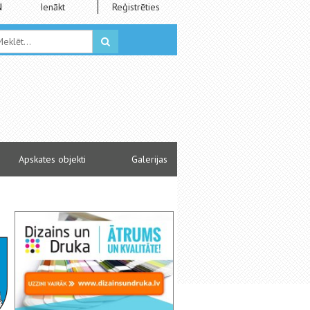
N
Ienākt
Reģistrēties
Apskates objekti
Galerijas