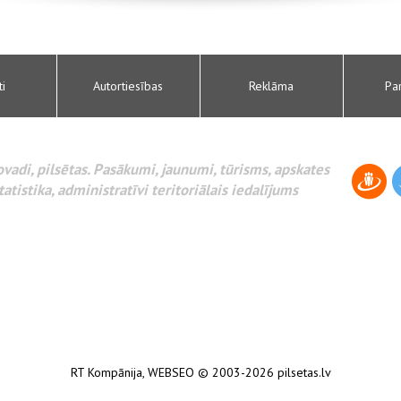
ti
Autortiesības
Reklāma
Pa
novadi, pilsētas. Pasākumi, jaunumi, tūrisms, apskates
tatistika, administratīvi teritoriālais iedalījums
RT Kompānija
,
WEBSEO
© 2003-2026 pilsetas.lv