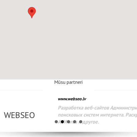
Mūsu partneri
www.webseo.lv
Разработка веб-сайтов Администрирование веб-сайтов. 
поисковых систем интернета. Раскрутка веб-сайтов. Рек
AdWords и другое.