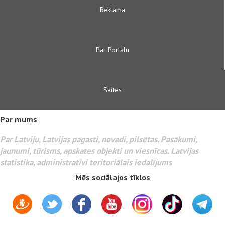
Reklāma
Par Portālu
Saites
Par mums
Par Latviju, Latvijas pagasti, novadi, pilsētas. Pasākumi,
jaunumi, tūrisms, apskates objekti un viesnīcas. Latvijas
statistika, administratīvi teritoriālais iedalījums
Mēs sociālajos tīklos