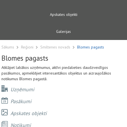
Apskates objekti
Galerijas
Sākums
Reģioni
Smiltenes novads
Blomes pagasts
Blomes pagasts
Atklājiet labākos uzņēmumus, aktīvi piedalieties daudzveidīgos
pasākumos, apmeklējiet interesantākos objektus un aizraujošākos
notikumus Blomes pagastā.
Uzņēmumi
Pasākumi
Apskates objekti
Notikumi