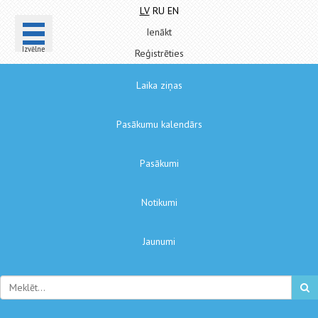
LV
RU
EN
Ienākt
Izvēlne
Reģistrēties
Laika ziņas
Pasākumu kalendārs
Pasākumi
Notikumi
Jaunumi