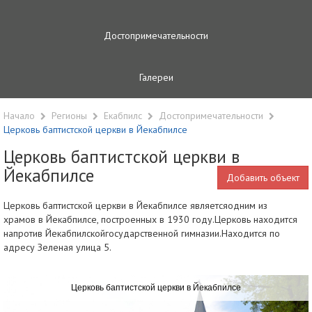
Достопримечательности
Галереи
Начало
Регионы
Екабпилс
Достопримечательности
Церковь баптистской церкви в Йекабпилсе
Церковь баптистской церкви в
Йекабпилсе
Добавить объект
Церковь
баптистской церкви в Йекабпилсе
являетсяодним из
храмов
в Йекабпилсе
, построенных
в 1930
году.Церковь находится
напротив
Йекабпилскойгосударственной гимназии
.Находится по
адресу Зеленая улица 5.
Церковь баптистской церкви в Йекабпилсе