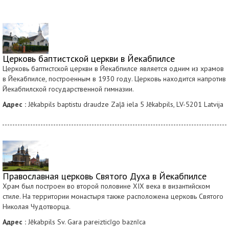
Церковь баптистской церкви в Йекабпилсе
Церковь баптистской церкви в Йекабпилсе является одним из храмов
в Йекабпилсе, построенным в 1930 году. Церковь находится напротив
Йекабпилской государственной гимназии.
Адрес :
Jēkabpils baptistu draudze Zaļā iela 5 Jēkabpils, LV-5201 Latvija
Православная церковь Святого Духа в Йекабпилсе
Храм был построен во второй половине XIX века в византийском
стиле. На территории монастыря также расположена церковь Святого
Николая Чудотворца.
Адрес :
Jēkabpils Sv. Gara pareizticīgo baznīca