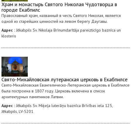
Храм и монастырь Святого Николая Чудотворца в
городе Екабпилс
Православный храм, названный в честь Святого Николая, является
одной из старейших ценностей на левом берегу Даугавы.
Адрес :
Jēkabpils Sv. Nikolaja Brīnumdarītāja pareizticīgo baznīca un
klosteris
Свято-Михайловская лутеранская церковь в Екабпилсе
Свято-Михайловская Евангелическо-Лютеранская церковь в Екабпилсе
была построена в 1807 году. Церковь включена в список
архитектурных памятников Латвии.
Адрес :
Jēkabpils Sv. Miķeļa luterāņu baznīca Brīvības iela 125,
Jēkabpils, LV-5201