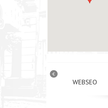
mizācija interneta
WEBSEO
etā Google AdWords