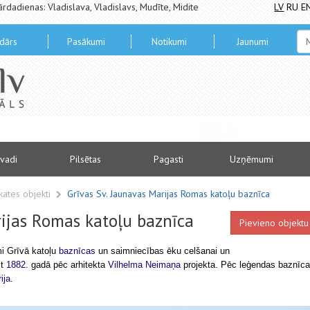
ārdadienas: Vladislava, Vladislavs, Mudīte, Midite
LV
RU
E
dārs
Pasākumi
Notikumi
Jaunumi
vadi
Pilsētas
Pagasti
Uzņēmumi
kates objekti
Grīvas Sv. Jaunavas Marijas Romas katoļu baznīca
rijas Romas katoļu baznīca
Pievieno objektu
i Grīvā katoļu
baznīcas
un saimniecības ēku celšanai un
t
1882
. gadā pēc arhitekta
Vilhelma Neimaņa
projekta. Pēc leģendas baznīca
ija
.