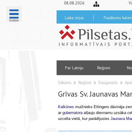
08.08.2026
V
Laika ziņas
Pasākumu kalen
Izvēlne
Par Latviju
Reģioni
No
Sākums
Reģioni
Daugavpils
Aps
Grīvas Sv. Jaunavas Ma
Kalkūnes
muižnieks Ettingers dāvināja zem
ar
gubernatora
atļauju dievnamu uzsāka cel
uzcelta vietā, kur parādījusies
Jaunava Mar