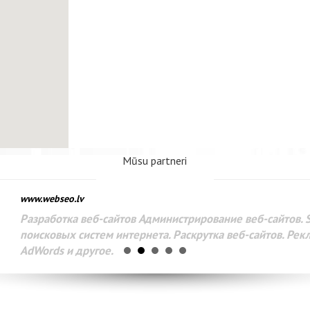
Mūsu partneri
www.webseo.lv
Разработка веб-сайтов Администрирование веб-сайтов. 
поисковых систем интернета. Раскрутка веб-сайтов. Рек
AdWords и другое.