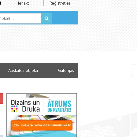
N
Ienākt
Reģistrēties
Apskates objekti
Galerijas