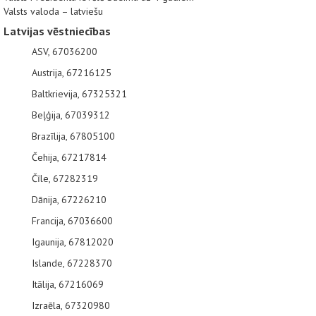
Valsts valoda – latviešu
Latvijas vēstniecības
ASV, 67036200
Austrija, 67216125
Baltkrievija, 67325321
Beļģija, 67039312
Brazīlija, 67805100
Čehija, 67217814
Čīle, 67282319
Dānija, 67226210
Francija, 67036600
Igaunija, 67812020
Islande, 67228370
Itālija, 67216069
Izraēla, 67320980