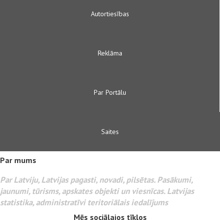
Autortiesības
Reklāma
Par Portālu
Saites
Par mums
Par Latviju, Latvijas pagasti, novadi, pilsētas. Pasākumi,
jaunumi, tūrisms, apskates objekti un viesnīcas. Latvijas
statistika, administratīvi teritoriālais iedalījums
Mēs sociālajos tīklos