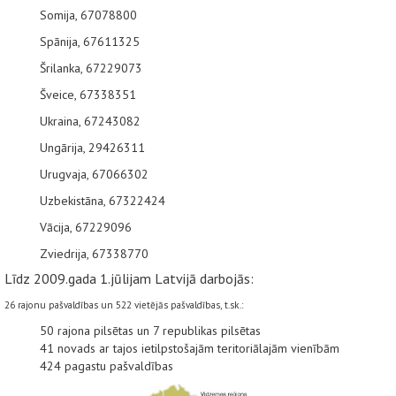
Somija, 67078800
Spānija, 67611325
Šrilanka, 67229073
Šveice, 67338351
Ukraina, 67243082
Ungārija, 29426311
Urugvaja, 67066302
Uzbekistāna, 67322424
Vācija, 67229096
Zviedrija, 67338770
Līdz 2009.gada 1.jūlijam Latvijā darbojās:
26 rajonu pašvaldības un 522 vietējās pašvaldības, t.sk.:
50 rajona pilsētas un 7 republikas pilsētas
41 novads ar tajos ietilpstošajām teritoriālajām vienībām
424 pagastu pašvaldības