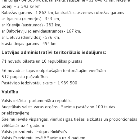
ūdeņi – 2 543 kv. km
Robežas garums - 1 862 km, tai skaitā: sauszemes robežas garums
ar Igauniju (ziemeļos) - 343 km,
ar Krieviju (austrumos) - 282 km,
ar Baltkrieviju (dienvidaustrumos) - 167 km,
ar Lietuvu (dienvidos) - 576 km,
krasta līnijas garums - 494 km
Latvijas administratīvi teritoriālais iedalījums:
71 novadu pilsēta un 10 republikas pilsētas
36 novadi ar tajos ietilpstošajām teritoriālajām vienībām
512 pagastu pašvaldības
Pastāvīgo iedzīvotāju skaits ~ 1 989 500
Valdība
Valsts iekārta - parlamentāra republika
Augstākais valsts varas orgāns - Saeima (sastāv no 100 tautas
priekšstāvjiem)
Saeimu ievēlē vispārīgās, vienlīdzīgās, tiešās, aizklātās un proporcionālās
vēlēšanās uz 4 gadiem
Valsts prezidents - Edgars Rinkēvičs
Valsts Prezidentu ievēlē Saeima uz 4 gadiem