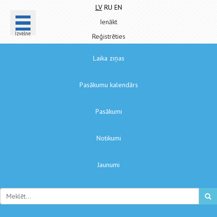
LV
RU
EN
Ienākt
Izvēlne
Reģistrēties
Laika ziņas
Pasākumu kalendārs
Pasākumi
Notikumi
Jaunumi