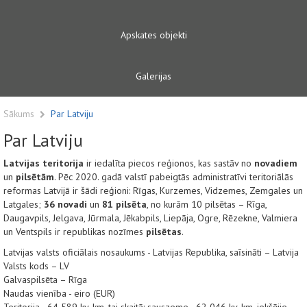
Apskates objekti
Galerijas
Sākums
Par Latviju
Par Latviju
Latvijas teritorija
ir iedalīta piecos reģionos, kas sastāv no
novadiem
un
pilsētām
. Pēc 2020. gadā valstī pabeigtās administratīvi teritoriālās
reformas Latvijā ir šādi reģioni: Rīgas, Kurzemes, Vidzemes, Zemgales un
Latgales;
36 novadi
un
81 pilsēta
, no kurām 10 pilsētas – Rīga,
Daugavpils, Jelgava, Jūrmala, Jēkabpils, Liepāja, Ogre, Rēzekne, Valmiera
un Ventspils ir republikas nozīmes
pilsētas
.
Latvijas valsts oficiālais nosaukums - Latvijas Republika, saīsināti – Latvija
Valsts kods – LV
Galvaspilsēta – Rīga
Naudas vienība - eiro (EUR)
Teritorija - 64 589 kv. km, tai skaitā: sauszeme - 62 046 kv. km, iekšējie