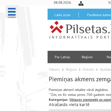
08.08.2026
V
Laika ziņas
Pasākumu kalen
Izvēlne
Par Latviju
Reģioni
No
Sākums
Reģioni
Dobele
Apskate
Piemiņas akmens zemga
Piemiņas akmenī iekaltie vārdi atgādina:
“"Zini, no šīs vietas pirms 700 gadiem zemg
Kategorijas:
Vēstures pieminekļi un piem
Atrašanās vieta kartē