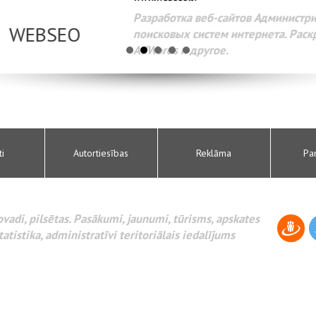
Разработка веб-сайтов Администрирование веб-сайтов. 
поисковых систем интернета. Раскрутка веб-сайтов. Рек
AdWords и другое.
ti
Autortiesības
Reklāma
Pa
novadi, pilsētas. Pasākumi, jaunumi, tūrisms, apskates
tatistika, administratīvi teritoriālais iedalījums