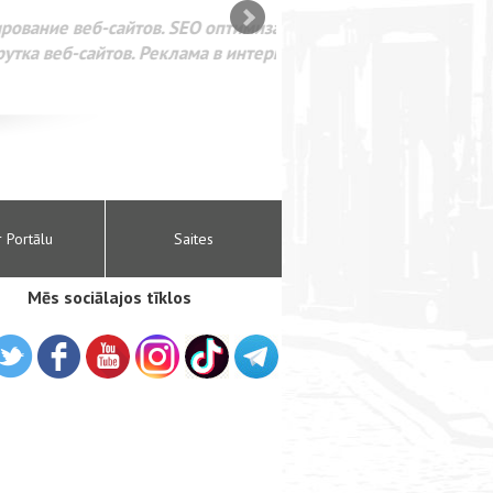
SEO оптимизация сайта для
лама в интернете Google
r Portālu
Saites
Mēs sociālajos tīklos