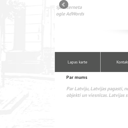
mizācija interneta
WEBSEO
etā Google AdWords
Lapas karte
Kontak
Par mums
Par Latviju, Latvijas pagasti, 
objekti un viesnīcas. Latvijas s