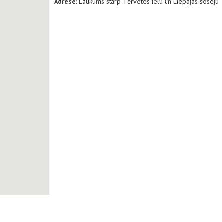
Adrese
: Laukums starp Tērvetes ielu un Liepājas šoseju