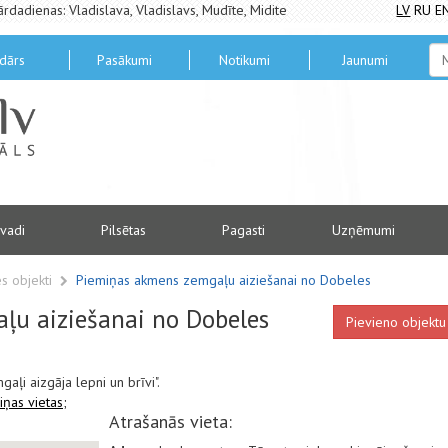
ārdadienas: Vladislava, Vladislavs, Mudīte, Midite
LV
RU
E
dārs
Pasākumi
Notikumi
Jaunumi
vadi
Pilsētas
Pagasti
Uzņēmumi
s objekti
Piemiņas akmens zemgaļu aiziešanai no Dobeles
ļu aiziešanai no Dobeles
Pievieno objektu
aļi aizgāja lepni un brīvi".
iņas vietas;
Atrašanās vieta: