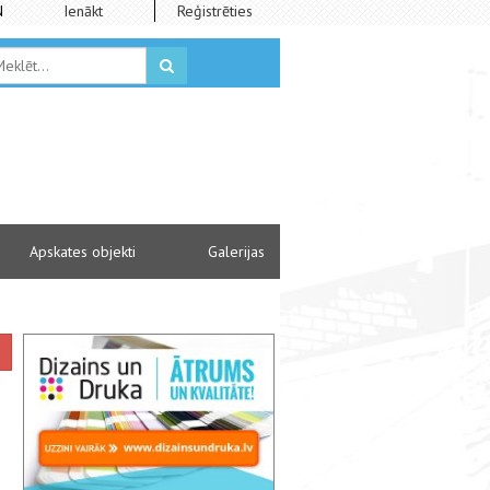
N
Ienākt
Reģistrēties
Apskates objekti
Galerijas