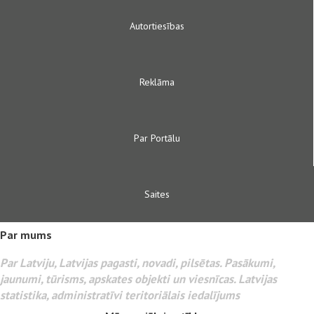
Autortiesības
Reklāma
Par Portālu
Saites
Par mums
Par Latviju, Latvijas pagasti, novadi, pilsētas. Pasākumi,
jaunumi, tūrisms, apskates objekti un viesnīcas. Latvijas
statistika, administratīvi teritoriālais iedalījums