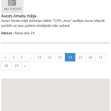
Auces Amatu māja
Auces Amatu mājā darbojas čaklās TLMS „Auce” audējas, kuras labprāt
parādīs un ļaus pašiem iemēģināt roku aušanā.
Adrese :
Raiņa iela 14
«
1
2
...
11
12
13
14
15
16
17
18
19
»