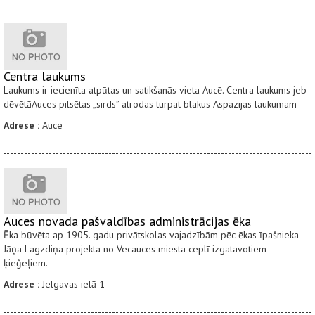
Centra laukums
Laukums ir iecienīta atpūtas un satikšanās vieta Aucē. Centra laukums jeb
dēvētāAuces pilsētas „sirds” atrodas turpat blakus Aspazijas laukumam
Adrese :
Auce
Auces novada pašvaldības administrācijas ēka
Ēka būvēta ap 1905. gadu privātskolas vajadzībām pēc ēkas īpašnieka
Jāņa Lagzdiņa projekta no Vecauces miesta ceplī izgatavotiem
ķieģeļiem.
Adrese :
Jelgavas ielā 1