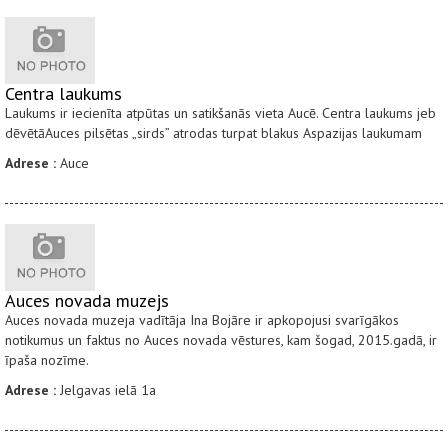
Centra laukums
Laukums ir iecienīta atpūtas un satikšanās vieta Aucē. Centra laukums jeb
dēvētāAuces pilsētas „sirds” atrodas turpat blakus Aspazijas laukumam
Adrese :
Auce
Auces novada muzejs
Auces novada muzeja vadītāja Ina Bojāre ir apkopojusi svarīgākos
notikumus un faktus no Auces novada vēstures, kam šogad, 2015.gadā, ir
īpaša nozīme.
Adrese :
Jelgavas ielā 1a