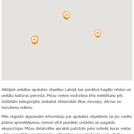
Atklājiet unikālus apskates objektus Latvijā, kas piedāvā bagātu vēsturi un
unikālu kultūras pieredzi. Mūsu vietne nodrošina ērtu meklēšanu pēc
dažādām kategorijām, ieskaitot vēsturiskās ēkas, muzejus, dārzus un
mūsdienu mākslu.
Mēs regulāri atjauninām informāciju par apskates objektiem, lai jūs varētu
plānot apmeklējumus, ņemot vērā jaunākās izstādes un pagaidu
ekspozīcijas. Mūsu detalizētie apraksti palīdzēs jums noteikt, kuras vietas