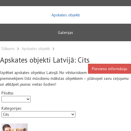
Apskates objekti
Galerijas
Sākums
Apskates objekti
Apskates objekti Latvijā: Cits
Pievieno informāciju
Izpētiet apskates objektus Latvijā. No vēsturiskiem
pieminekļiem līdz mūsdienu mākslas objektiem – plānojiet savu ceļojumu
un atklājiet jaunas vietas šodien!
Pilsēta:
Kategorijas: