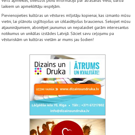
vērts apmeklēt, sniedzot pilnu informāciju par atrašanās vietu, darba
laikiem un apmeklētāju iespējām.
Pievienojieties kultūras un vēstures mīļotāju kopienai, kas izmanto mūsu
vietni, lai plānotu izglītojošus un izklaidējošus braucienus. Sekojiet mūsu
atjauninājumiem, abonējiet jaunumus un nepalaidiet garām interesantus
notikumus un unikālas izstādes Latvijā. Sāciet savu ceļojumu pa
vēsturiskām un kultūras vietām ar mums jau šodien!