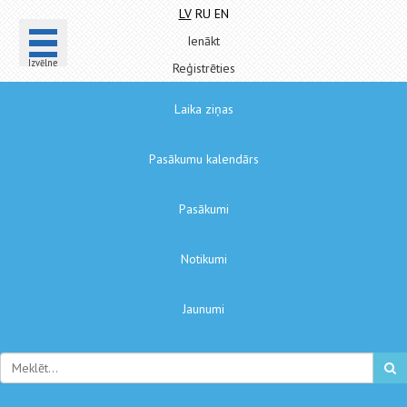
LV
RU
EN
Ienākt
Izvēlne
Reģistrēties
Laika ziņas
Pasākumu kalendārs
Pasākumi
Notikumi
Jaunumi