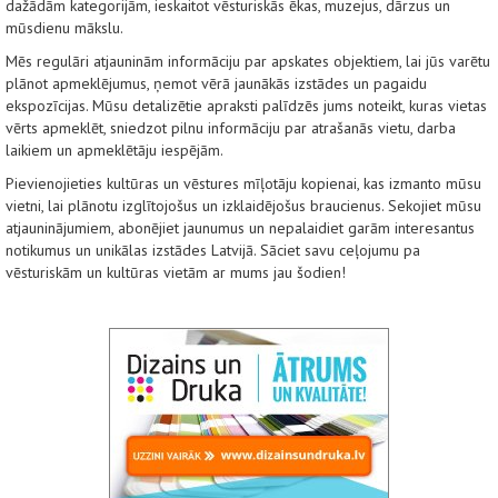
dažādām kategorijām, ieskaitot vēsturiskās ēkas, muzejus, dārzus un
mūsdienu mākslu.
Mēs regulāri atjauninām informāciju par apskates objektiem, lai jūs varētu
plānot apmeklējumus, ņemot vērā jaunākās izstādes un pagaidu
ekspozīcijas. Mūsu detalizētie apraksti palīdzēs jums noteikt, kuras vietas
vērts apmeklēt, sniedzot pilnu informāciju par atrašanās vietu, darba
laikiem un apmeklētāju iespējām.
Pievienojieties kultūras un vēstures mīļotāju kopienai, kas izmanto mūsu
vietni, lai plānotu izglītojošus un izklaidējošus braucienus. Sekojiet mūsu
atjauninājumiem, abonējiet jaunumus un nepalaidiet garām interesantus
notikumus un unikālas izstādes Latvijā. Sāciet savu ceļojumu pa
vēsturiskām un kultūras vietām ar mums jau šodien!