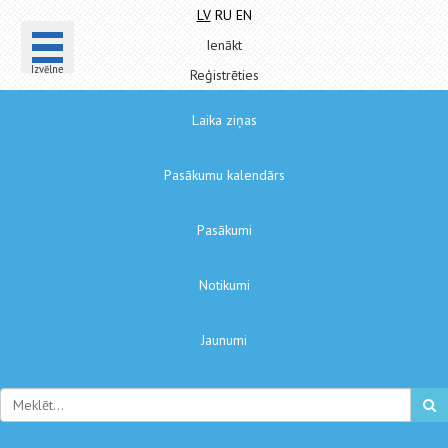
LV
RU
EN
Ienākt
Izvēlne
Reģistrēties
Laika ziņas
Pasākumu kalendārs
Pasākumi
Notikumi
Jaunumi