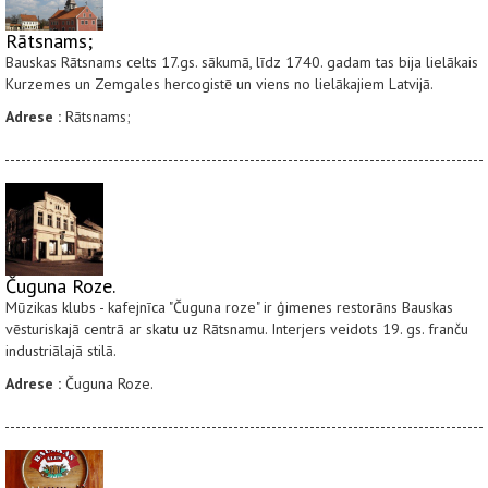
Rātsnams;
Bauskas Rātsnams celts 17.gs. sākumā, līdz 1740. gadam tas bija lielākais
Kurzemes un Zemgales hercogistē un viens no lielākajiem Latvijā.
Adrese :
Rātsnams;
Čuguna Roze.
Mūzikas klubs - kafejnīca "Čuguna roze" ir ģimenes restorāns Bauskas
vēsturiskajā centrā ar skatu uz Rātsnamu. Interjers veidots 19. gs. franču
industriālajā stilā.
Adrese :
Čuguna Roze.