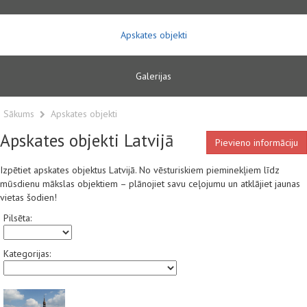
Apskates objekti
Galerijas
Sākums
Apskates objekti
Apskates objekti Latvijā
Pievieno informāciju
Izpētiet apskates objektus Latvijā. No vēsturiskiem pieminekļiem līdz
mūsdienu mākslas objektiem – plānojiet savu ceļojumu un atklājiet jaunas
vietas šodien!
Pilsēta:
Kategorijas: