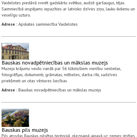
Vaidelotes piedāvā svinēt gadskārtu svētkus, audzē garšaugus, tējas.
Saimniecībā iespējams iepazīties ar latvisko dzīves ziņu, lauku ikdienu un
veselīgu uzturu.
Adrese :
Apskates saimniecība Vaidelotes
Bauskas novadpētniecības un mākslas muzejs
Muzeja krājumu veido vairāk par 56 tūkstošiem vienību: senlietas,
fotogrāfijas, dokumenti, grāmatas, mēbeles, darba rīki, sadzīves
priekšmeti un citas vēstures liecības.
Adrese :
Bauskas novadpētniecības un mākslas muzejs
Bauskas pils muzejs
Pils atrodas Bauskas pilsētas teritorijā, gleznainā ainavā uz zemes strēles