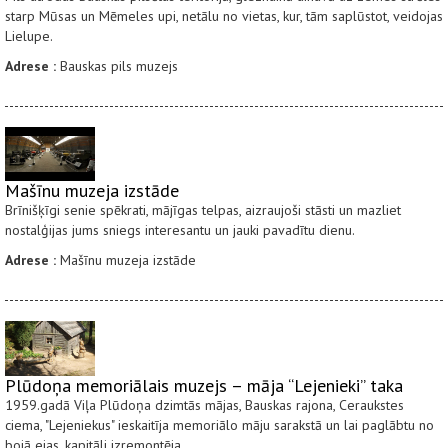
starp Mūsas un Mēmeles upi, netālu no vietas, kur, tām saplūstot, veidojas
Lielupe.
Adrese :
Bauskas pils muzejs
Mašīnu muzeja izstāde
Brīnišķīgi senie spēkrati, mājīgas telpas, aizraujoši stāsti un mazliet
nostalģijas jums sniegs interesantu un jauki pavadītu dienu.
Adrese :
Mašīnu muzeja izstāde
Plūdoņa memoriālais muzejs – māja “Lejenieki” taka
1959.gadā Viļa Plūdoņa dzimtās mājas, Bauskas rajona, Ceraukstes
ciema, "Lejeniekus" ieskaitīja memoriālo māju sarakstā un lai paglābtu no
bojā ejas, kapitāli izremontēja