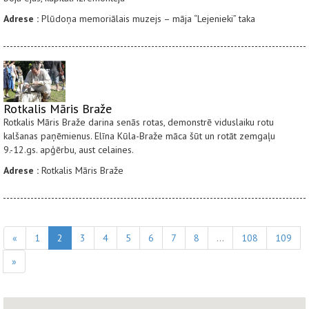
Adrese :
Plūdoņa memoriālais muzejs – māja “Lejenieki” taka
Rotkalis Māris Braže
Rotkalis Māris Braže darina senās rotas, demonstrē viduslaiku rotu
kalšanas paņēmienus. Elīna Kūla-Braže māca šūt un rotāt zemgaļu
9.-12.gs. apģērbu, aust celaines.
Adrese :
Rotkalis Māris Braže
«
1
2
3
4
5
6
7
8
...
108
109
»