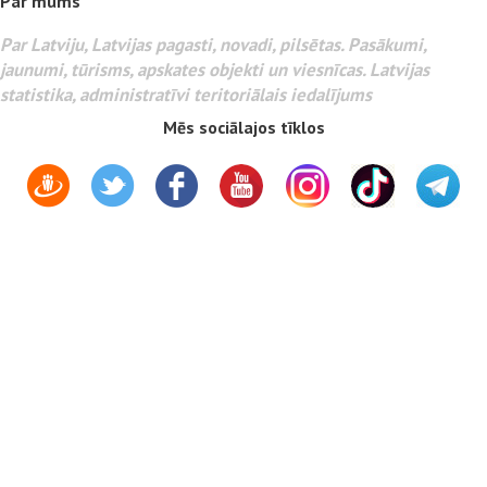
Par mums
Par Latviju, Latvijas pagasti, novadi, pilsētas. Pasākumi,
jaunumi, tūrisms, apskates objekti un viesnīcas. Latvijas
statistika, administratīvi teritoriālais iedalījums
Mēs sociālajos tīklos