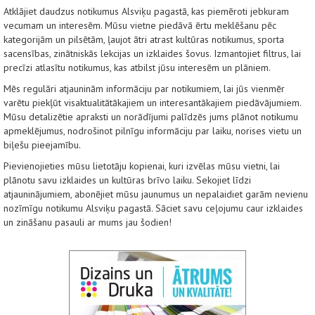
Atklājiet daudzus notikumus Alsviķu pagastā, kas piemēroti jebkuram
vecumam un interesēm. Mūsu vietne piedāvā ērtu meklēšanu pēc
kategorijām un pilsētām, ļaujot ātri atrast kultūras notikumus, sporta
sacensības, zinātniskās lekcijas un izklaides šovus. Izmantojiet filtrus, lai
precīzi atlasītu notikumus, kas atbilst jūsu interesēm un plāniem.
Mēs regulāri atjauninām informāciju par notikumiem, lai jūs vienmēr
varētu piekļūt visaktualitātākajiem un interesantākajiem piedāvājumiem.
Mūsu detalizētie apraksti un norādījumi palīdzēs jums plānot notikumu
apmeklējumus, nodrošinot pilnīgu informāciju par laiku, norises vietu un
biļešu pieejamību.
Pievienojieties mūsu lietotāju kopienai, kuri izvēlas mūsu vietni, lai
plānotu savu izklaides un kultūras brīvo laiku. Sekojiet līdzi
atjauninājumiem, abonējiet mūsu jaunumus un nepalaidiet garām nevienu
nozīmīgu notikumu Alsviķu pagastā. Sāciet savu ceļojumu caur izklaides
un zināšanu pasauli ar mums jau šodien!