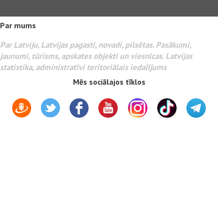
Par mums
Par Latviju, Latvijas pagasti, novadi, pilsētas. Pasākumi,
jaunumi, tūrisms, apskates objekti un viesnīcas. Latvijas
statistika, administratīvi teritoriālais iedalījums
Mēs sociālajos tīklos