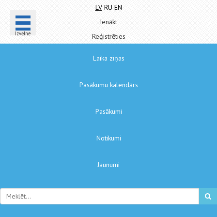
LV
RU
EN
Ienākt
Izvēlne
Reģistrēties
Laika ziņas
Pasākumu kalendārs
Pasākumi
Notikumi
Jaunumi