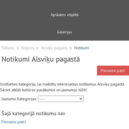
Apskates objekti
Galerijas
Sākums
Reģioni
Alsviķu pagasts
Notikumi
Notikumi Alsviķu pagastā
Pievieno pats!
Izvēlieties kategoriju, lai meklētu interesantus notikumus Alsviķu pagastā.
Sāciet atklāt kultūras pasākumus un jaunumus tūlīt!
Jaunumu Kategorijas:
Šajā kategorijā notikumu nav
Pievieno pats!