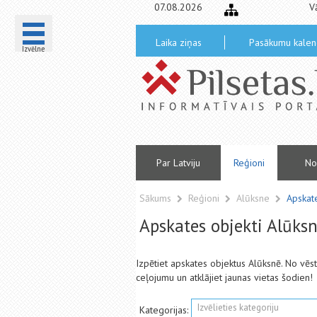
07.08.2026
V
Laika ziņas
Pasākumu kalen
Izvēlne
Par Latviju
Reģioni
No
Sākums
Reģioni
Alūksne
Apskate
Apskates objekti Alūks
Izpētiet apskates objektus Alūksnē. No vē
ceļojumu un atklājiet jaunas vietas šodien!
Izvēlieties kategoriju
Kategorijas: