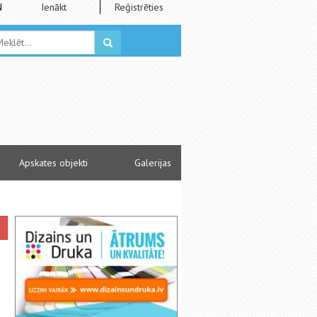
N
Ienākt
Reģistrēties
Apskates objekti
Galerijas