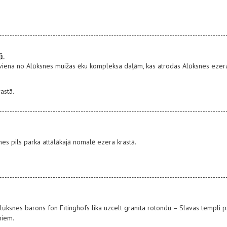
ā.
 viena no Alūksnes muižas ēku kompleksa daļām, kas atrodas Alūksnes ezer
astā.
nes pils parka attālākajā nomalē ezera krastā.
lūksnes barons fon Fītinghofs lika uzcelt granīta rotondu – Slavas templi p
miem.