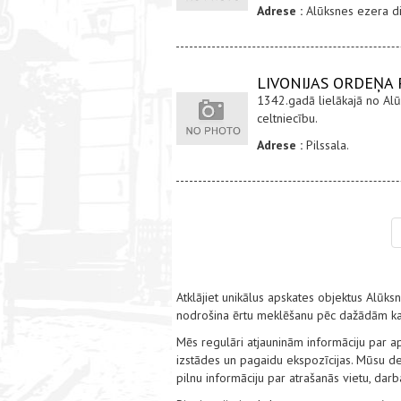
Adrese :
Alūksnes ezera di
LIVONIJAS ORDEŅA
1342.gadā lielākajā no Alū
celtniecību.
Adrese :
Pilssala.
Atklājiet unikālus apskates objektus Alūks
nodrošina ērtu meklēšanu pēc dažādām kat
Mēs regulāri atjauninām informāciju par a
izstādes un pagaidu ekspozīcijas. Mūsu det
pilnu informāciju par atrašanās vietu, dar