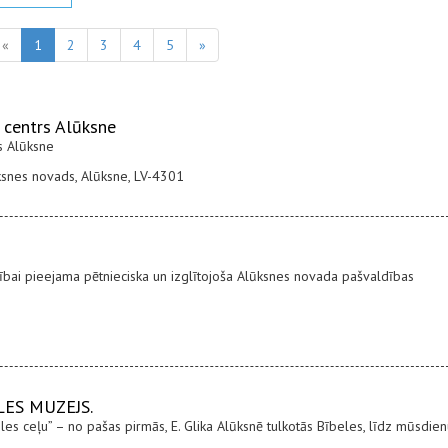
«
1
2
3
4
5
»
 centrs Alūksne
s Alūksne
ūksnes novads, Alūksne, LV-4301
ībai pieejama pētnieciska un izglītojoša Alūksnes novada pašvaldības
LES MUZEJS.
les ceļu” – no pašas pirmās, E. Glika Alūksnē tulkotās Bībeles, līdz mūsdie