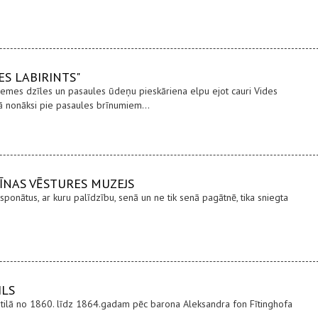
ES LABIRINTS"
zemes dzīles un pasaules ūdeņu pieskāriena elpu ejot cauri Vides
ā nonāksi pie pasaules brīnumiem...
ICĪNAS VĒSTURES MUZEJS
ponātus, ar kuru palīdzību, senā un ne tik senā pagātnē, tika sniegta
ILS
stilā no 1860. līdz 1864.gadam pēc barona Aleksandra fon Fītinghofa