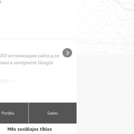
s
SEO оптимизация сайта для
лама в интернете Google
r Portālu
Saites
Mēs sociālajos tīklos