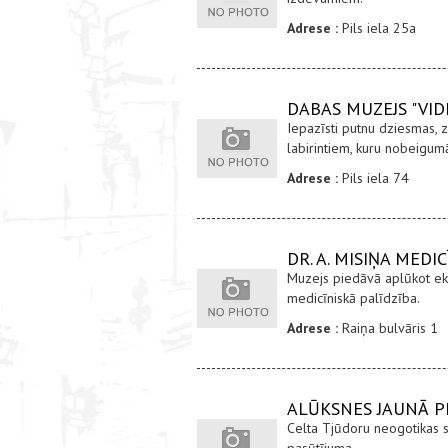
Adrese :
Pils iela 25a
DABAS MUZEJS "VID
Iepazīsti putnu dziesmas, 
labirintiem, kuru nobeigum
Adrese :
Pils iela 74
DR. A. MISIŅA MED
Muzejs piedāvā aplūkot eks
medicīniskā palīdzība.
Adrese :
Raiņa bulvāris 1
ALŪKSNES JAUNĀ P
Celta Tjūdoru neogotikas 