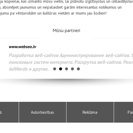
ju kopienai, kas izmanto mūsu vietni, lai plānotu izglītojošus un izklaidējošu
, abonējiet jaunumus un nepalaidiet garām interesantus notikumus un
ļojumu pa vēsturiskām un kultūras vietām ar mums jau šodien!
Mūsu partneri
www.webseo.lv
Разработка веб-сайтов Администрирование веб-сайтов. 
поисковых систем интернета. Раскрутка веб-сайтов. Рек
AdWords и другое.
ti
Autortiesības
Reklāma
Pa