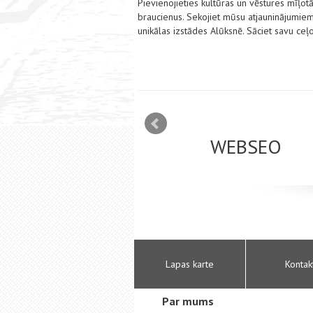
Pievienojieties kultūras un vēstures mīļotā
braucienus. Sekojiet mūsu atjauninājumiem
unikālas izstādes Alūksnē. Sāciet savu ce
mizācija interneta
WEBSEO
etā Google AdWords
Lapas karte
Kontak
Par mums