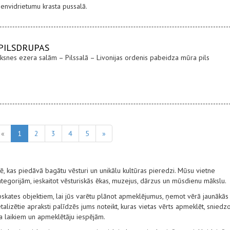
envidrietumu krasta pussalā.
 PILSDRUPAS
ksnes ezera salām – Pilssalā – Livonijas ordenis pabeidza mūra pils
«
1
2
3
4
5
»
nē, kas piedāvā bagātu vēsturi un unikālu kultūras pieredzi. Mūsu vietne
egorijām, ieskaitot vēsturiskās ēkas, muzejus, dārzus un mūsdienu mākslu.
pskates objektiem, lai jūs varētu plānot apmeklējumus, ņemot vērā jaunākās
alizētie apraksti palīdzēs jums noteikt, kuras vietas vērts apmeklēt, sniedz
ba laikiem un apmeklētāju iespējām.