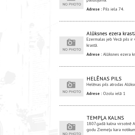
pasūtījuma.
Adrese :
Pils iela 74.
Alūksnes ezera krast
Ezermalas jeb Vecā pils ir
krastā.
Adrese :
Alūksnes ezera kr
HELĒNAS PILS
Helēnas pils atrodas Alūks
Adrese :
Ozolu ielā 1
TEMPĻA KALNS
1807.gadā kalna virsotnē A
godu Ziemeļu kara notiku