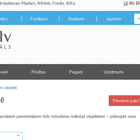
ārdadienas: Madars, Alfrēds, Fredis, Alfra
LV
RU
E
dārs
Pasākumi
Notikumi
Jaunumi
vadi
Pilsētas
Pagasti
Uzņēmumi
s objekti
nē
Pievieno pats!
sturiskiem pieminekļiem līdz mūsdienu mākslas objektiem – plānojiet savu