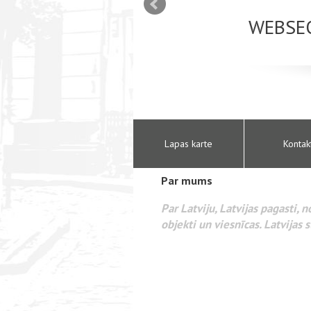
mizācija interneta
WEBSEO
etā Google AdWords
Lapas karte
Kontak
Par mums
Par Latviju, Latvijas pagasti, 
objekti un viesnīcas. Latvijas s