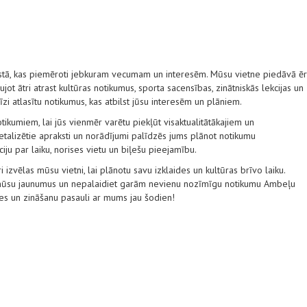
stā, kas piemēroti jebkuram vecumam un interesēm. Mūsu vietne piedāvā ēr
ot ātri atrast kultūras notikumus, sporta sacensības, zinātniskās lekcijas un
ecīzi atlasītu notikumus, kas atbilst jūsu interesēm un plāniem.
tikumiem, lai jūs vienmēr varētu piekļūt visaktualitātākajiem un
alizētie apraksti un norādījumi palīdzēs jums plānot notikumu
ju par laiku, norises vietu un biļešu pieejamību.
i izvēlas mūsu vietni, lai plānotu savu izklaides un kultūras brīvo laiku.
t mūsu jaunumus un nepalaidiet garām nevienu nozīmīgu notikumu Ambeļu
des un zināšanu pasauli ar mums jau šodien!