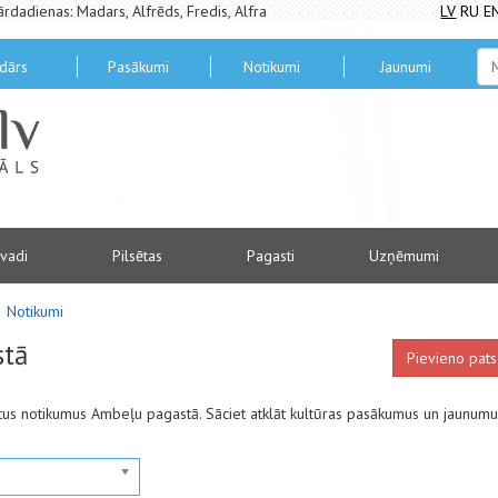
ārdadienas: Madars, Alfrēds, Fredis, Alfra
LV
RU
E
dārs
Pasākumi
Notikumi
Jaunumi
vadi
Pilsētas
Pagasti
Uzņēmumi
Notikumi
stā
Pievieno pats
santus notikumus Ambeļu pagastā. Sāciet atklāt kultūras pasākumus un jaunum