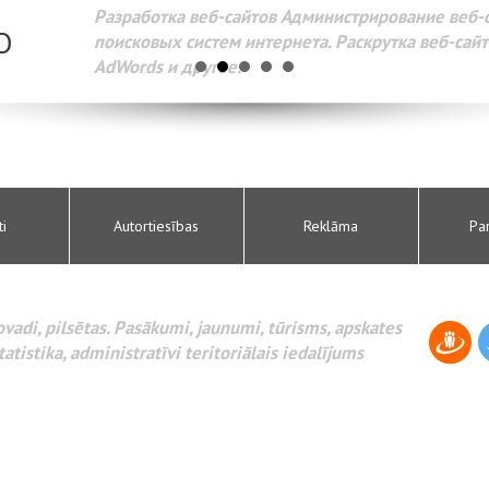
Разработка веб-сайтов Администрирование веб-сайтов. 
поисковых систем интернета. Раскрутка веб-сайтов. Рек
AdWords и другое.
ti
Autortiesības
Reklāma
Pa
novadi, pilsētas. Pasākumi, jaunumi, tūrisms, apskates
tatistika, administratīvi teritoriālais iedalījums