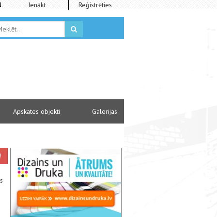
N
Ienākt
Reģistrēties
Apskates objekti
Galerijas
!
us