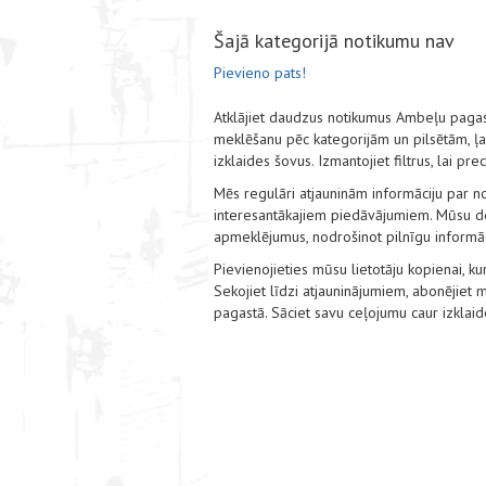
Šajā kategorijā notikumu nav
Pievieno pats!
Atklājiet daudzus notikumus Ambeļu paga
meklēšanu pēc kategorijām un pilsētām, ļauj
izklaides šovus. Izmantojiet filtrus, lai pr
Mēs regulāri atjauninām informāciju par no
interesantākajiem piedāvājumiem. Mūsu det
apmeklējumus, nodrošinot pilnīgu informāci
Pievienojieties mūsu lietotāju kopienai, kur
Sekojiet līdzi atjauninājumiem, abonējie
pagastā. Sāciet savu ceļojumu caur izklai