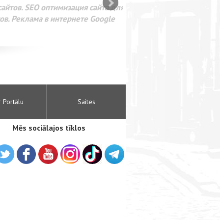
SEO оптимизация сайта для
лама в интернете Google
r Portālu
Saites
Mēs sociālajos tīklos