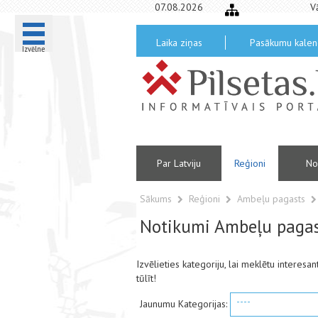
07.08.2026
V
Laika ziņas
Pasākumu kalen
Izvēlne
Par Latviju
Reģioni
No
Sākums
Reģioni
Ambeļu pagasts
Notikumi Ambeļu paga
Izvēlieties kategoriju, lai meklētu intere
tūlīt!
----
Jaunumu Kategorijas: