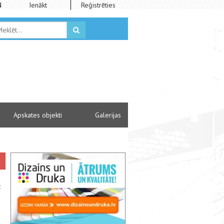
N
Ienākt
Reģistrēties
Apskates objekti
Galerijas
t