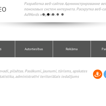
Разработка веб-сайтов Администрирование веб-сайтов. 
поисковых систем интернета. Раскрутка веб-сайтов. Рек
AdWords и другое.
ti
Autortiesības
Reklāma
Pa
novadi, pilsētas. Pasākumi, jaunumi, tūrisms, apskates
tatistika, administratīvi teritoriālais iedalījums