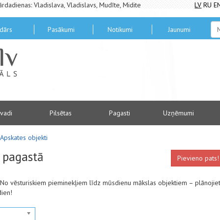
ārdadienas: Vladislava, Vladislavs, Mudīte, Midite
LV
RU
E
dārs
Pasākumi
Notikumi
Jaunumi
vadi
Pilsētas
Pagasti
Uzņēmumi
Apskates objekti
s pagastā
Pievieno pats!
. No vēsturiskiem pieminekļiem līdz mūsdienu mākslas objektiem – plānojie
dien!