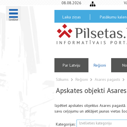
08.08.2026
V
Laika ziņas
Pasākumu kalen
Izvēlne
Par Latviju
Reģioni
No
Sākums
Reģioni
Asares pagasts
Apskates objekti Asare
Izpētiet apskates objektus Asares pagastā
savu ceļojumu un atklājiet jaunas vietas šo
Izvēlieties kategoriju
Kategorijas: