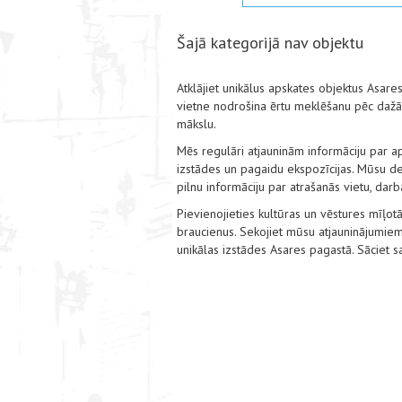
Šajā kategorijā nav objektu
Atklājiet unikālus apskates objektus Asare
vietne nodrošina ērtu meklēšanu pēc dažād
mākslu.
Mēs regulāri atjauninām informāciju par a
izstādes un pagaidu ekspozīcijas. Mūsu det
pilnu informāciju par atrašanās vietu, dar
Pievienojieties kultūras un vēstures mīļotā
braucienus. Sekojiet mūsu atjauninājumiem
unikālas izstādes Asares pagastā. Sāciet 