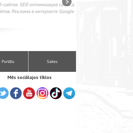
SEO оптимизация сайта для
лама в интернете Google
r Portālu
Saites
Mēs sociālajos tīklos