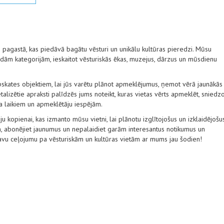
s pagastā, kas piedāvā bagātu vēsturi un unikālu kultūras pieredzi. Mūsu
ām kategorijām, ieskaitot vēsturiskās ēkas, muzejus, dārzus un mūsdienu
pskates objektiem, lai jūs varētu plānot apmeklējumus, ņemot vērā jaunākās
alizētie apraksti palīdzēs jums noteikt, kuras vietas vērts apmeklēt, sniedz
ba laikiem un apmeklētāju iespējām.
ju kopienai, kas izmanto mūsu vietni, lai plānotu izglītojošus un izklaidējošu
, abonējiet jaunumus un nepalaidiet garām interesantus notikumus un
savu ceļojumu pa vēsturiskām un kultūras vietām ar mums jau šodien!