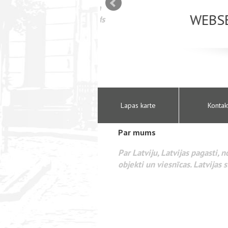
mizācija interneta
WEBSEO
etā Google AdWords
Lapas karte
Kontak
Par mums
Par Latviju, Latvijas pagasti, 
objekti un viesnīcas. Latvijas s