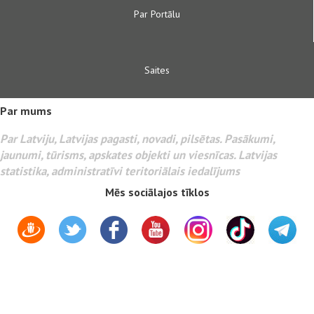
Par Portālu
Saites
Par mums
Par Latviju, Latvijas pagasti, novadi, pilsētas. Pasākumi,
jaunumi, tūrisms, apskates objekti un viesnīcas. Latvijas
statistika, administratīvi teritoriālais iedalījums
Mēs sociālajos tīklos