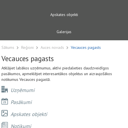
Apskates objekti
Galerijas
Sākums
Reģioni
Auces novads
Vecauces pagasts
Vecauces pagasts
Atklājiet labākos uzņēmumus, aktīvi piedalieties daudzveidīgos
pasākumos, apmeklējiet interesantākos objektus un aizraujošākos
notikumus Vecauces pagastā.
Uzņēmumi
Pasākumi
Apskates objekti
Notikumi