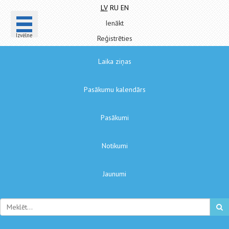
LV
RU
EN
Ienākt
Izvēlne
Reģistrēties
Laika ziņas
Pasākumu kalendārs
Pasākumi
Notikumi
Jaunumi