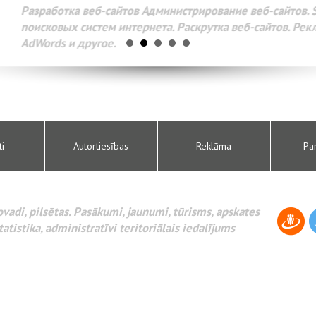
Разработка веб-сайтов Администрирование веб-сайтов. 
поисковых систем интернета. Раскрутка веб-сайтов. Рек
AdWords и другое.
ti
Autortiesības
Reklāma
Pa
novadi, pilsētas. Pasākumi, jaunumi, tūrisms, apskates
tatistika, administratīvi teritoriālais iedalījums