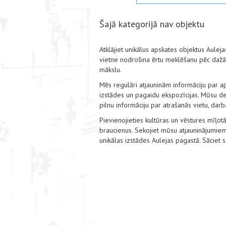
Šajā kategorijā nav objektu
Atklājiet unikālus apskates objektus Aulej
vietne nodrošina ērtu meklēšanu pēc dažād
mākslu.
Mēs regulāri atjauninām informāciju par a
izstādes un pagaidu ekspozīcijas. Mūsu det
pilnu informāciju par atrašanās vietu, dar
Pievienojieties kultūras un vēstures mīļotā
braucienus. Sekojiet mūsu atjauninājumiem
unikālas izstādes Aulejas pagastā. Sāciet