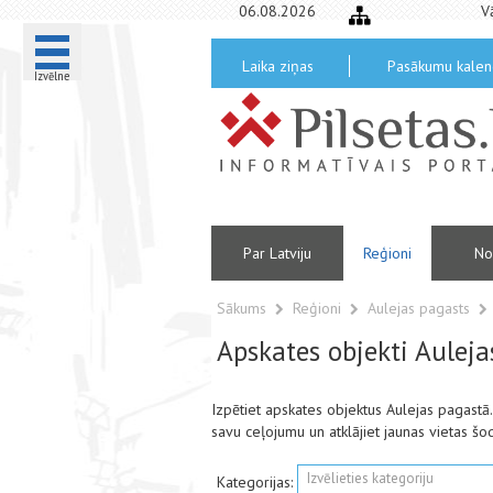
06.08.2026
V
Laika ziņas
Pasākumu kalen
Izvēlne
Par Latviju
Reģioni
No
Sākums
Reģioni
Aulejas pagasts
Apskates objekti Auleja
Izpētiet apskates objektus Aulejas pagast
savu ceļojumu un atklājiet jaunas vietas šo
Izvēlieties kategoriju
Kategorijas: