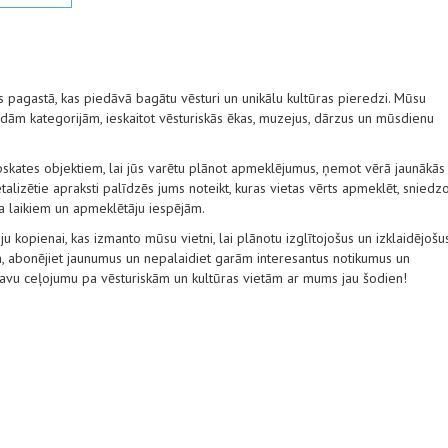
as pagastā, kas piedāvā bagātu vēsturi un unikālu kultūras pieredzi. Mūsu
ām kategorijām, ieskaitot vēsturiskās ēkas, muzejus, dārzus un mūsdienu
pskates objektiem, lai jūs varētu plānot apmeklējumus, ņemot vērā jaunākās
alizētie apraksti palīdzēs jums noteikt, kuras vietas vērts apmeklēt, sniedz
ba laikiem un apmeklētāju iespējām.
ju kopienai, kas izmanto mūsu vietni, lai plānotu izglītojošus un izklaidējošu
, abonējiet jaunumus un nepalaidiet garām interesantus notikumus un
 savu ceļojumu pa vēsturiskām un kultūras vietām ar mums jau šodien!