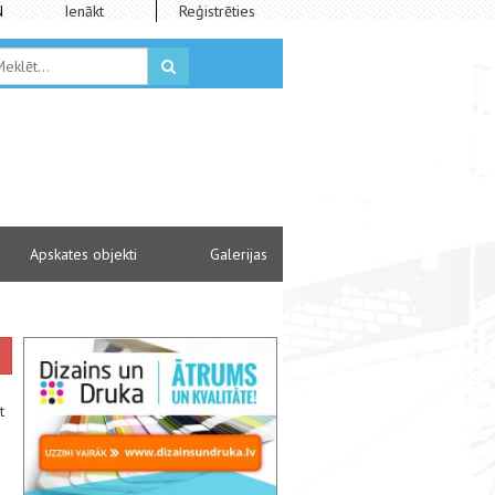
N
Ienākt
Reģistrēties
Apskates objekti
Galerijas
t