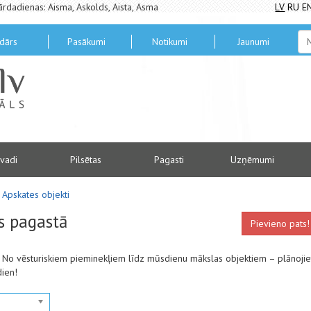
ārdadienas: Aisma, Askolds, Aista, Asma
LV
RU
E
dārs
Pasākumi
Notikumi
Jaunumi
vadi
Pilsētas
Pagasti
Uzņēmumi
Apskates objekti
s pagastā
Pievieno pats!
ā. No vēsturiskiem pieminekļiem līdz mūsdienu mākslas objektiem – plānojie
dien!