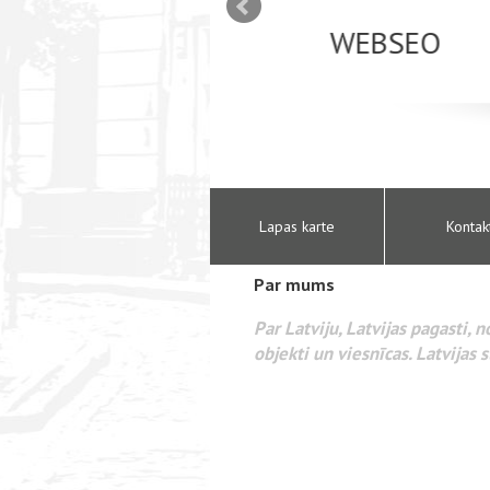
mizācija interneta
WEBSEO
etā Google AdWords
Lapas karte
Kontak
Par mums
Par Latviju, Latvijas pagasti, 
objekti un viesnīcas. Latvijas s