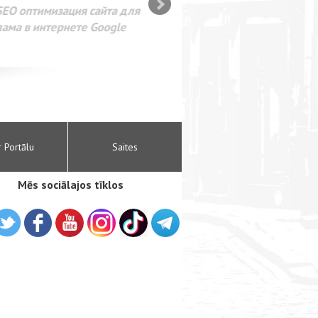
SEO оптимизация сайта для
лама в интернете Google
r Portālu
Saites
Mēs sociālajos tīklos