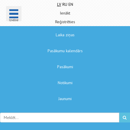
LV
RU
EN
Ienākt
Izvēlne
Reģistrēties
Laika ziņas
Pasākumu kalendārs
Pasākumi
Notikumi
Jaunumi