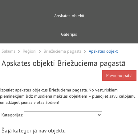
Apskates objekti
Galerijas
Sākums
Reģioni
Briežuciema pagasts
Apskates objekti
Apskates objekti Briežuciema pagastā
Pievieno pats!
Izpētiet apskates objektus Briežuciema pagastā. No vēsturiskiem
pieminekļiem līdz mūsdienu mākslas objektiem – plānojiet savu ceļojumu
un atklājiet jaunas vietas šodien!
Kategorijas:
Šajā kategorijā nav objektu