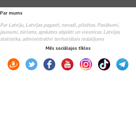
Par mums
Par Latviju, Latvijas pagasti, novadi, pilsētas. Pasākumi,
jaunumi, tūrisms, apskates objekti un viesnīcas. Latvijas
statistika, administratīvi teritoriālais iedalījums
Mēs sociālajos tīklos