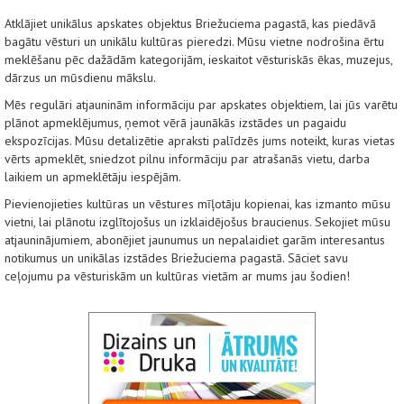
Atklājiet unikālus apskates objektus Briežuciema pagastā, kas piedāvā
bagātu vēsturi un unikālu kultūras pieredzi. Mūsu vietne nodrošina ērtu
meklēšanu pēc dažādām kategorijām, ieskaitot vēsturiskās ēkas, muzejus,
dārzus un mūsdienu mākslu.
Mēs regulāri atjauninām informāciju par apskates objektiem, lai jūs varētu
plānot apmeklējumus, ņemot vērā jaunākās izstādes un pagaidu
ekspozīcijas. Mūsu detalizētie apraksti palīdzēs jums noteikt, kuras vietas
vērts apmeklēt, sniedzot pilnu informāciju par atrašanās vietu, darba
laikiem un apmeklētāju iespējām.
Pievienojieties kultūras un vēstures mīļotāju kopienai, kas izmanto mūsu
vietni, lai plānotu izglītojošus un izklaidējošus braucienus. Sekojiet mūsu
atjauninājumiem, abonējiet jaunumus un nepalaidiet garām interesantus
notikumus un unikālas izstādes Briežuciema pagastā. Sāciet savu
ceļojumu pa vēsturiskām un kultūras vietām ar mums jau šodien!