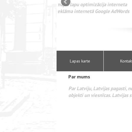
mizācija interneta
WEBSEO
etā Google AdWords
Lapas karte
Kontak
Par mums
Par Latviju, Latvijas pagasti, 
objekti un viesnīcas. Latvijas s