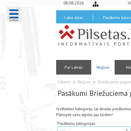
08.08.2026
V
Laika ziņas
Pasākumu kalen
Izvēlne
Par Latviju
Reģioni
No
Sākums
Reģioni
Briežuciema pagas
Pasākumi Briežuciema 
Izvēlieties kategoriju, lai atrastu pasāku
Plānojiet savu atpūtu jau šodien!
Pasākumu kategorijas:
----