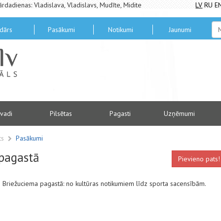
ārdadienas: Vladislava, Vladislavs, Mudīte, Midite
LV
RU
E
dārs
Pasākumi
Notikumi
Jaunumi
vadi
Pilsētas
Pagasti
Uzņēmumi
ts
Pasākumi
pagastā
Pievieno pats!
mus Briežuciema pagastā: no kultūras notikumiem līdz sporta sacensībām.