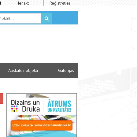
N
Ienākt
Reģistrēties
Apskates objekti
Galerijas