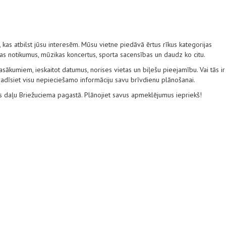
kas atbilst jūsu interesēm. Mūsu vietne piedāvā ērtus rīkus kategorijas
tūras notikumus, mūzikas koncertus, sporta sacensības un daudz ko citu.
ākumiem, ieskaitot datumus, norises vietas un biļešu pieejamību. Vai tās ir
 atradīsiet visu nepieciešamo informāciju savu brīvdienu plānošanai.
es daļu Briežuciema pagastā. Plānojiet savus apmeklējumus iepriekš!