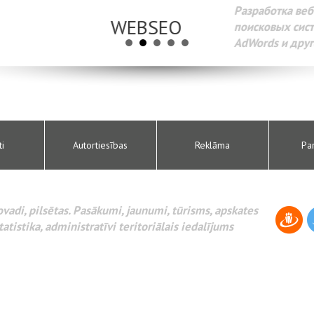
Разработка веб-сайтов Администрирование веб-сайтов. 
поисковых систем интернета. Раскрутка веб-сайтов. Рек
AdWords и другое.
ti
Autortiesības
Reklāma
Pa
novadi, pilsētas. Pasākumi, jaunumi, tūrisms, apskates
tatistika, administratīvi teritoriālais iedalījums