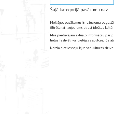
Šajā kategorijā pasākumu nav
Meklējiet pasākumus Briežuciema pagastā, 
filtrēšanai, ļaujot jums atrast ideālus kul
Mēs piedāvājam aktuālo informāciju par pas
lielas festivāli vai vietējas sapulces, jūs
Neizlaidiet iespēju kļūt par kultūras dzīv