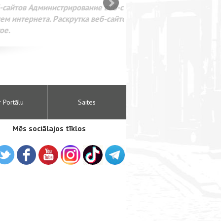
SEO оптимизация сайта для
лама в интернете Google
r Portālu
Saites
Mēs sociālajos tīklos