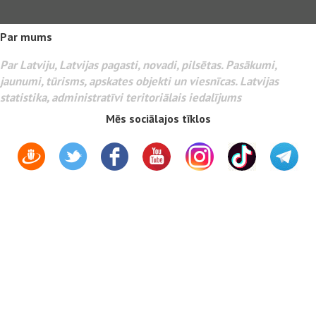
Par mums
Par Latviju, Latvijas pagasti, novadi, pilsētas. Pasākumi,
jaunumi, tūrisms, apskates objekti un viesnīcas. Latvijas
statistika, administratīvi teritoriālais iedalījums
Mēs sociālajos tīklos