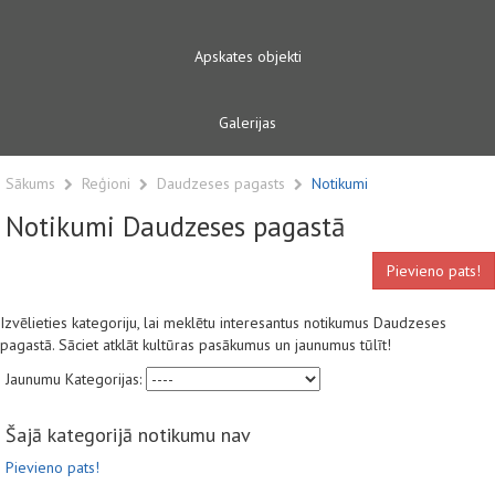
Apskates objekti
Galerijas
Sākums
Reģioni
Daudzeses pagasts
Notikumi
Notikumi Daudzeses pagastā
Pievieno pats!
Izvēlieties kategoriju, lai meklētu interesantus notikumus Daudzeses
pagastā. Sāciet atklāt kultūras pasākumus un jaunumus tūlīt!
Jaunumu Kategorijas:
Šajā kategorijā notikumu nav
Pievieno pats!