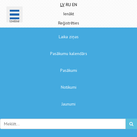
LV
RU
EN
Ienākt
Izvēlne
Reģistrēties
Laika ziņas
Pasākumu kalendārs
Pasākumi
Notikumi
Jaunumi