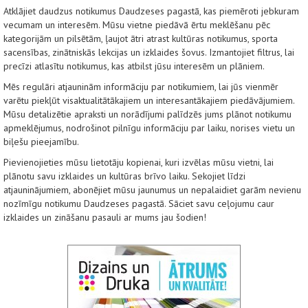
Atklājiet daudzus notikumus Daudzeses pagastā, kas piemēroti jebkuram
vecumam un interesēm. Mūsu vietne piedāvā ērtu meklēšanu pēc
kategorijām un pilsētām, ļaujot ātri atrast kultūras notikumus, sporta
sacensības, zinātniskās lekcijas un izklaides šovus. Izmantojiet filtrus, lai
precīzi atlasītu notikumus, kas atbilst jūsu interesēm un plāniem.
Mēs regulāri atjauninām informāciju par notikumiem, lai jūs vienmēr
varētu piekļūt visaktualitātākajiem un interesantākajiem piedāvājumiem.
Mūsu detalizētie apraksti un norādījumi palīdzēs jums plānot notikumu
apmeklējumus, nodrošinot pilnīgu informāciju par laiku, norises vietu un
biļešu pieejamību.
Pievienojieties mūsu lietotāju kopienai, kuri izvēlas mūsu vietni, lai
plānotu savu izklaides un kultūras brīvo laiku. Sekojiet līdzi
atjauninājumiem, abonējiet mūsu jaunumus un nepalaidiet garām nevienu
nozīmīgu notikumu Daudzeses pagastā. Sāciet savu ceļojumu caur
izklaides un zināšanu pasauli ar mums jau šodien!