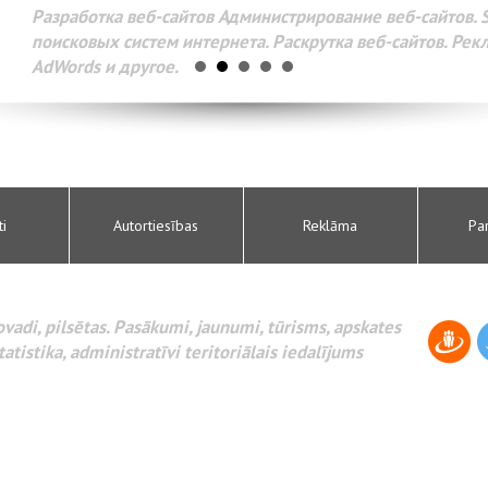
Разработка веб-сайтов Администрирование веб-сайтов. 
поисковых систем интернета. Раскрутка веб-сайтов. Рек
AdWords и другое.
ti
Autortiesības
Reklāma
Pa
novadi, pilsētas. Pasākumi, jaunumi, tūrisms, apskates
tatistika, administratīvi teritoriālais iedalījums