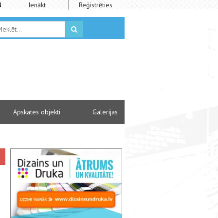
N
Ienākt
Reģistrēties
Apskates objekti
Galerijas