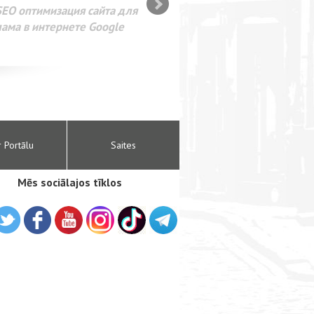
SEO оптимизация сайта для
лама в интернете Google
r Portālu
Saites
Mēs sociālajos tīklos