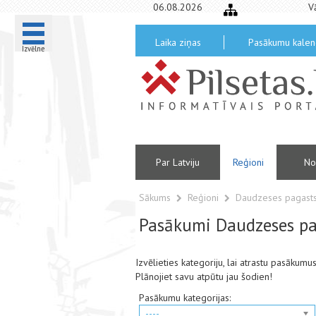
06.08.2026
V
Laika ziņas
Pasākumu kalen
Izvēlne
Par Latviju
Reģioni
No
Sākums
Reģioni
Daudzeses pagast
Pasākumi Daudzeses p
Izvēlieties kategoriju, lai atrastu pasāku
Plānojiet savu atpūtu jau šodien!
Pasākumu kategorijas:
----