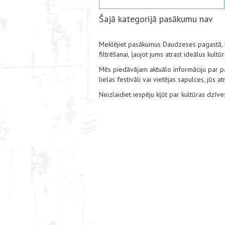
Šajā kategorijā pasākumu nav
Meklējiet pasākumus Daudzeses pagastā, ka
filtrēšanai, ļaujot jums atrast ideālus kul
Mēs piedāvājam aktuālo informāciju par pas
lielas festivāli vai vietējas sapulces, jūs
Neizlaidiet iespēju kļūt par kultūras dzī