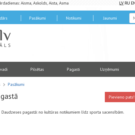
ārdadienas: Aisma, Askolds, Aista, Asma
LV
RU
E
dārs
Pasākumi
Notikumi
Jaunumi
vadi
Pilsētas
Pagasti
Uzņēmumi
s
Pasākumi
agastā
Pievieno pats!
mus Daudzeses pagastā: no kultūras notikumiem līdz sporta sacensībām.