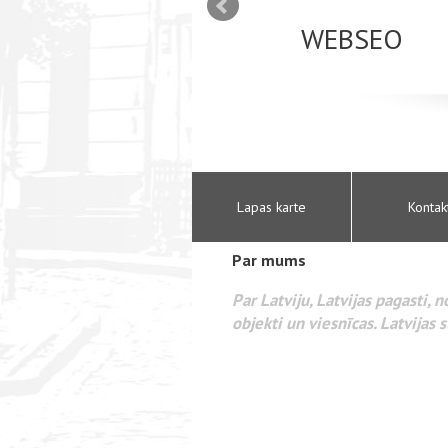
mizācija interneta
WEBSEO
etā Google AdWords
Lapas karte
Kontak
Par mums
Par Latviju, Latvijas pagasti, 
objekti un viesnīcas. Latvijas s