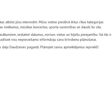
s atbilst jūsu interesēm. Mūsu vietne piedāvā ērtus rīkus kategorijas
tūras notikumus, mūzikas koncertus, sporta sacensības un daudz ko citu.
ākumiem, ieskaitot datumus, norises vietas un biļešu pieejamību. Vai tās ir
 atradīsiet visu nepieciešamo informāciju savu brīvdienu plānošanai.
ves daļu Daudzeses pagastā. Plānojiet savus apmeklējumus iepriekš!