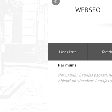
mizācija interneta
WEBSEO
etā Google AdWords
Lapas karte
Kontak
Par mums
Par Latviju, Latvijas pagasti, 
objekti un viesnīcas. Latvijas s