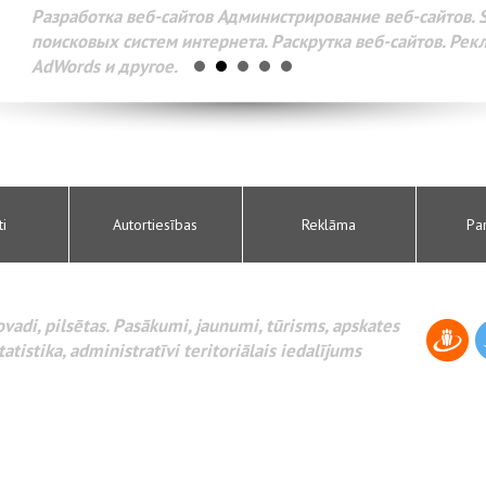
Разработка веб-сайтов Администрирование веб-сайтов. 
поисковых систем интернета. Раскрутка веб-сайтов. Рек
AdWords и другое.
ti
Autortiesības
Reklāma
Pa
novadi, pilsētas. Pasākumi, jaunumi, tūrisms, apskates
tatistika, administratīvi teritoriālais iedalījums