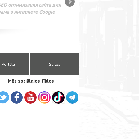
SEO оптимизация сайта для
лама в интернете Google
r Portālu
Saites
Mēs sociālajos tīklos