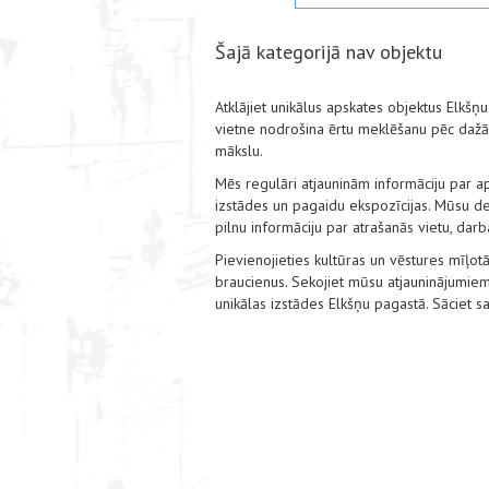
Šajā kategorijā nav objektu
Atklājiet unikālus apskates objektus Elkšņ
vietne nodrošina ērtu meklēšanu pēc dažād
mākslu.
Mēs regulāri atjauninām informāciju par a
izstādes un pagaidu ekspozīcijas. Mūsu det
pilnu informāciju par atrašanās vietu, dar
Pievienojieties kultūras un vēstures mīļotā
braucienus. Sekojiet mūsu atjauninājumiem
unikālas izstādes Elkšņu pagastā. Sāciet 