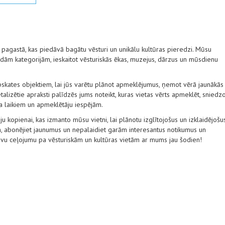
u pagastā, kas piedāvā bagātu vēsturi un unikālu kultūras pieredzi. Mūsu
ām kategorijām, ieskaitot vēsturiskās ēkas, muzejus, dārzus un mūsdienu
pskates objektiem, lai jūs varētu plānot apmeklējumus, ņemot vērā jaunākās
alizētie apraksti palīdzēs jums noteikt, kuras vietas vērts apmeklēt, sniedz
ba laikiem un apmeklētāju iespējām.
ju kopienai, kas izmanto mūsu vietni, lai plānotu izglītojošus un izklaidējošu
, abonējiet jaunumus un nepalaidiet garām interesantus notikumus un
savu ceļojumu pa vēsturiskām un kultūras vietām ar mums jau šodien!