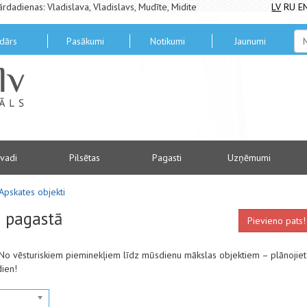
ārdadienas: Vladislava, Vladislavs, Mudīte, Midite
LV
RU
E
dārs
Pasākumi
Notikumi
Jaunumi
vadi
Pilsētas
Pagasti
Uzņēmumi
Apskates objekti
u pagastā
Pievieno pats!
. No vēsturiskiem pieminekļiem līdz mūsdienu mākslas objektiem – plānojiet
dien!