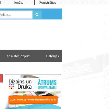
N
Ienākt
Reģistrēties
Apskates objekti
Galerijas