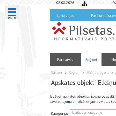
08.08.2026
V
Laika ziņas
Pasākumu kalen
Izvēlne
Par Latviju
Reģioni
No
Sākums
Reģioni
Elkšņu pagasts
Apskates objekti Elkšņ
Izpētiet apskates objektus Elkšņu pagastā
savu ceļojumu un atklājiet jaunas vietas šo
Izvēlieties kategoriju
Kategorijas: