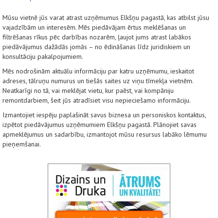
Mūsu vietnē jūs varat atrast uzņēmumus Elkšņu pagastā, kas atbilst jūsu
vajadzībām un interesēm. Mēs piedāvājam ērtus meklēšanas un
filtrēšanas rīkus pēc darbības nozarēm, ļaujot jums atrast labākos
piedāvājumus dažādās jomās – no ēdināšanas līdz juridiskiem un
konsultāciju pakalpojumiem.
Mēs nodrošinām aktuālu informāciju par katru uzņēmumu, ieskaitot
adreses, tālruņu numurus un tiešās saites uz viņu tīmekļa vietnēm.
Neatkarīgi no tā, vai meklējat vietu, kur paēst, vai kompāniju
remontdarbiem, šeit jūs atradīsiet visu nepieciešamo informāciju.
Izmantojiet iespēju paplašināt savus biznesa un personiskos kontaktus,
izpētot piedāvājumus uzņēmumiem Elkšņu pagastā. Plānojiet savas
apmeklējumus un sadarbību, izmantojot mūsu resursus labāko lēmumu
pieņemšanai.