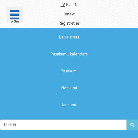
LV
RU
EN
Ienākt
Izvēlne
Reģistrēties
Laika ziņas
Pasākumu kalendārs
Pasākumi
Notikumi
Jaunumi