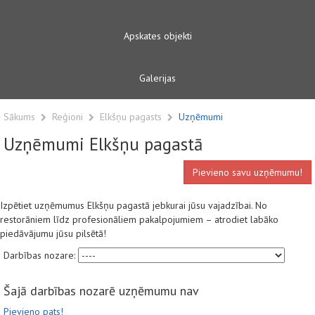
Apskates objekti
Galerijas
Sākums
Reģioni
Elkšņu pagasts
Uzņēmumi
Uzņēmumi Elkšņu pagastā
Pievieno savu uzņēmumu!
Izpētiet uzņēmumus Elkšņu pagastā jebkurai jūsu vajadzībai. No
restorāniem līdz profesionāliem pakalpojumiem – atrodiet labāko
piedāvājumu jūsu pilsētā!
Darbības nozare:
Šajā darbības nozarē uzņēmumu nav
Pievieno pats!