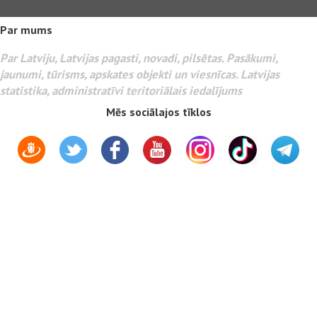
Par mums
Par Latviju, Latvijas pagasti, novadi, pilsētas. Pasākumi,
jaunumi, tūrisms, apskates objekti un viesnīcas. Latvijas
statistika, administratīvi teritoriālais iedalījums
Mēs sociālajos tīklos