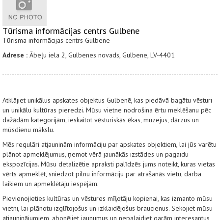
Tūrisma informācijas centrs Gulbene
Tūrisma informācijas centrs Gulbene
Adrese :
Ābeļu iela 2, Gulbenes novads, Gulbene, LV-4401
Atklājiet unikālus apskates objektus Gulbenē, kas piedāvā bagātu vēsturi
un unikālu kultūras pieredzi. Mūsu vietne nodrošina ērtu meklēšanu pēc
dažādām kategorijām, ieskaitot vēsturiskās ēkas, muzejus, dārzus un
mūsdienu mākslu.
Mēs regulāri atjauninām informāciju par apskates objektiem, lai jūs varētu
plānot apmeklējumus, ņemot vērā jaunākās izstādes un pagaidu
ekspozīcijas. Mūsu detalizētie apraksti palīdzēs jums noteikt, kuras vietas
vērts apmeklēt, sniedzot pilnu informāciju par atrašanās vietu, darba
laikiem un apmeklētāju iespējām.
Pievienojieties kultūras un vēstures mīļotāju kopienai, kas izmanto mūsu
vietni, lai plānotu izglītojošus un izklaidējošus braucienus. Sekojiet mūsu
atjauninājumiem, abonējiet jaunumus un nepalaidiet garām interesantus