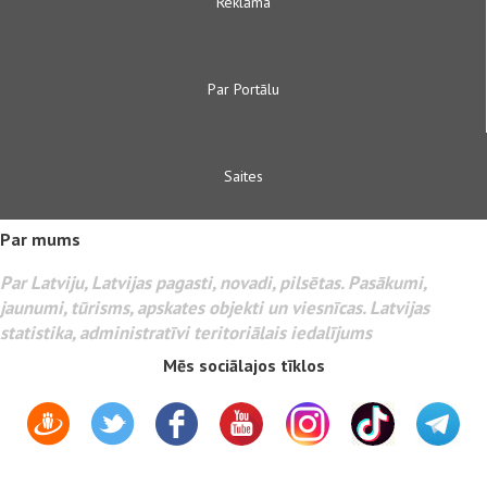
Reklāma
Par Portālu
Saites
Par mums
Par Latviju, Latvijas pagasti, novadi, pilsētas. Pasākumi,
jaunumi, tūrisms, apskates objekti un viesnīcas. Latvijas
statistika, administratīvi teritoriālais iedalījums
Mēs sociālajos tīklos