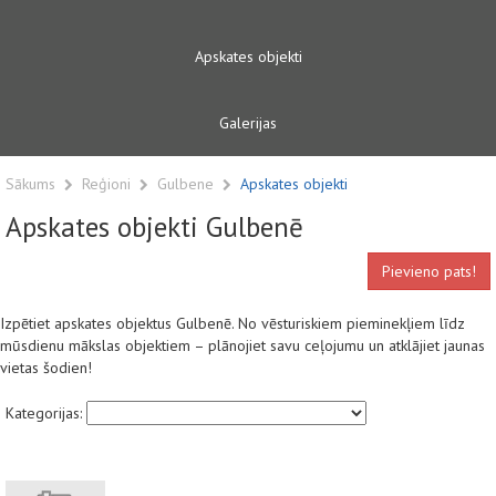
Apskates objekti
Galerijas
Sākums
Reģioni
Gulbene
Apskates objekti
Apskates objekti Gulbenē
Pievieno pats!
Izpētiet apskates objektus Gulbenē. No vēsturiskiem pieminekļiem līdz
mūsdienu mākslas objektiem – plānojiet savu ceļojumu un atklājiet jaunas
vietas šodien!
Kategorijas: