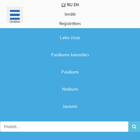
LV
RU
EN
Ienākt
Izvēlne
Reģistrēties
Laika ziņas
Pasākumu kalendārs
Pasākumi
Notikumi
Jaunumi