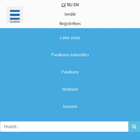
LV
RU
EN
Ienākt
Izvēlne
Reģistrēties
Laika ziņas
Pasākumu kalendārs
Pasākumi
Notikumi
Jaunumi