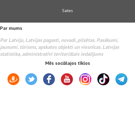
Saites
Par mums
Par Latviju, Latvijas pagasti, novadi, pilsētas. Pasākumi,
jaunumi, tūrisms, apskates objekti un viesnīcas. Latvijas
statistika, administratīvi teritoriālais iedalījums
Mēs sociālajos tīklos