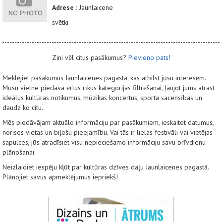
Adrese :
Jaunlaicene
svētki
Zini vēl citus pasākumus?
Pievieno pats!
Meklējiet pasākumus Jaunlaicenes pagastā, kas atbilst jūsu interesēm.
Mūsu vietne piedāvā ērtus rīkus kategorijas filtrēšanai, ļaujot jums atrast
ideālus kultūras notikumus, mūzikas koncertus, sporta sacensības un
daudz ko citu.
Mēs piedāvājam aktuālo informāciju par pasākumiem, ieskaitot datumus,
norises vietas un biļešu pieejamību. Vai tās ir lielas festivāli vai vietējas
sapulces, jūs atradīsiet visu nepieciešamo informāciju savu brīvdienu
plānošanai.
Neizlaidiet iespēju kļūt par kultūras dzīves daļu Jaunlaicenes pagastā.
Plānojiet savus apmeklējumus iepriekš!