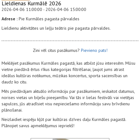
Lieldienas Kurmālē 2026
2026-04-06 11:00:00 - 2026-04-06 15:00:00
Adrese :
Pie Kurmāles pagasta pārvaldes
Lieldienu aktivitātes un leļļu teātris pie pagasta pārvaldes.
Zini vēl citus pasākumus?
Pievieno pats!
Meklējiet pasākumus Kurmāles pagastā, kas atbilst jūsu interesēm. Mūsu
vietne piedāvā ērtus rīkus kategorijas filtrēšanai, ļaujot jums atrast
ideālus kultūras notikumus, mūzikas koncertus, sporta sacensības un
daudz ko citu.
Mēs piedāvājam aktuālo informāciju par pasākumiem, ieskaitot datumus,
norises vietas un biļešu pieejamību. Vai tās ir lielas festivāli vai vietējas
sapulces, jūs atradīsiet visu nepieciešamo informāciju savu brīvdienu
plānošanai.
Neizlaidiet iespēju kļūt par kultūras dzīves daļu Kurmāles pagastā.
Plānojiet savus apmeklējumus iepriekš!