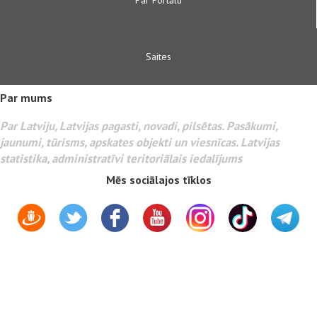
Saites
Par mums
Par Latviju, Latvijas pagasti, novadi, pilsētas. Pasākumi,
jaunumi, tūrisms, apskates objekti un viesnīcas. Latvijas
statistika, administratīvi teritoriālais iedalījums
Mēs sociālajos tīklos