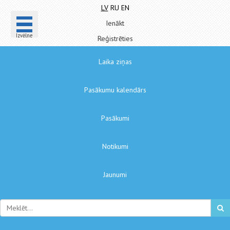
LV
RU
EN
Ienākt
Izvēlne
Reģistrēties
Laika ziņas
Pasākumu kalendārs
Pasākumi
Notikumi
Jaunumi