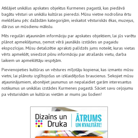
Atklājiet unikālus apskates objektus Kurmenes pagastā, kas piedāvā
bagātu vēsturi un unikālu kultūras pieredzi. Mūsu vietne nodrošina ērtu
meklēšanu pēc dažādām kategorijām, ieskaitot vēsturiskās ēkas, muzejus,
dārzus un mūsdienu mākslu.
Mēs regulāri atjauninām informāciju par apskates objektiem, lai jūs varētu
plānot apmeklējumus, ņemot vērā jaunākās izstādes un pagaidu
ekspozīcijas. Mūsu detalizētie apraksti palīdzēs jums noteikt, kuras vietas
vērts apmeklēt, sniedzot pilnu informāciju par atrašanās vietu, darba
laikiem un apmeklētāju iespējām.
Pievienojieties kultūras un vēstures mīļotāju kopienai, kas izmanto mūsu
vietni, lai plānotu izglītojošus un izklaidējošus braucienus. Sekojiet mūsu
atjauninājumiem, abonējiet jaunumus un nepalaidiet garām interesantus
notikumus un unikālas izstādes Kurmenes pagastā. Sāciet savu ceļojumu
pa vēsturiskām un kultūras vietām ar mums jau šodien!