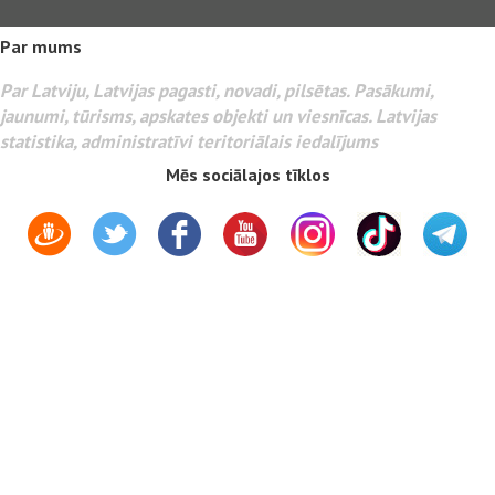
Par mums
Par Latviju, Latvijas pagasti, novadi, pilsētas. Pasākumi,
jaunumi, tūrisms, apskates objekti un viesnīcas. Latvijas
statistika, administratīvi teritoriālais iedalījums
Mēs sociālajos tīklos