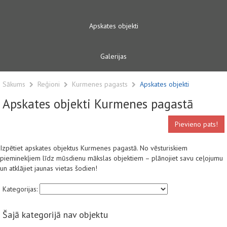
Apskates objekti
Galerijas
Sākums
Reģioni
Kurmenes pagasts
Apskates objekti
Apskates objekti Kurmenes pagastā
Pievieno pats!
Izpētiet apskates objektus Kurmenes pagastā. No vēsturiskiem
pieminekļiem līdz mūsdienu mākslas objektiem – plānojiet savu ceļojumu
un atklājiet jaunas vietas šodien!
Kategorijas:
Šajā kategorijā nav objektu