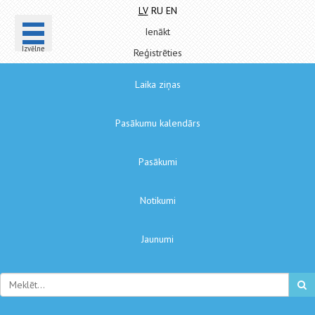
LV
RU
EN
Ienākt
Izvēlne
Reģistrēties
Laika ziņas
Pasākumu kalendārs
Pasākumi
Notikumi
Jaunumi