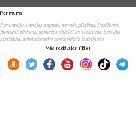
Par mums
Par Latviju, Latvijas pagasti, novadi, pilsētas. Pasākumi,
jaunumi, tūrisms, apskates objekti un viesnīcas. Latvijas
statistika, administratīvi teritoriālais iedalījums
Mēs sociālajos tīklos