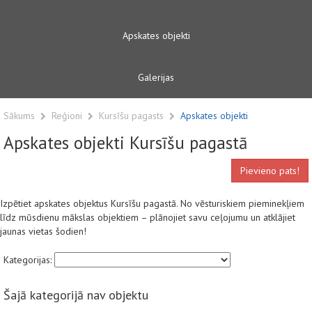
Apskates objekti
Galerijas
Sākums
Reģioni
Kursīšu pagasts
Apskates objekti
Apskates objekti Kursīšu pagastā
Pievieno pats!
Izpētiet apskates objektus Kursīšu pagastā. No vēsturiskiem pieminekļiem
līdz mūsdienu mākslas objektiem – plānojiet savu ceļojumu un atklājiet
jaunas vietas šodien!
Kategorijas:
Šajā kategorijā nav objektu