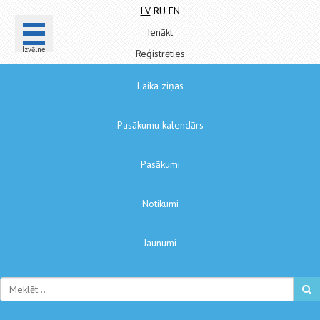
LV
RU
EN
Ienākt
Izvēlne
Reģistrēties
Laika ziņas
Pasākumu kalendārs
Pasākumi
Notikumi
Jaunumi