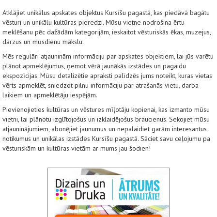
Atklājiet unikālus apskates objektus Kursīšu pagastā, kas piedāvā bagātu
vēsturi un unikālu kultūras pieredzi. Mūsu vietne nodrošina ērtu
meklēšanu pēc dažādām kategorijām, ieskaitot vēsturiskās ēkas, muzejus,
dārzus un mūsdienu mākslu.
Mēs regulāri atjauninām informāciju par apskates objektiem, lai jūs varētu
plānot apmeklējumus, ņemot vērā jaunākās izstādes un pagaidu
ekspozīcijas. Mūsu detalizētie apraksti palīdzēs jums noteikt, kuras vietas
vērts apmeklēt, sniedzot pilnu informāciju par atrašanās vietu, darba
laikiem un apmeklētāju iespējām.
Pievienojieties kultūras un vēstures mīļotāju kopienai, kas izmanto mūsu
vietni, lai plānotu izglītojošus un izklaidējošus braucienus. Sekojiet mūsu
atjauninājumiem, abonējiet jaunumus un nepalaidiet garām interesantus
notikumus un unikālas izstādes Kursīšu pagastā. Sāciet savu ceļojumu pa
vēsturiskām un kultūras vietām ar mums jau šodien!