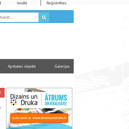
N
Ienākt
Reģistrēties
Apskates objekti
Galerijas
!
s