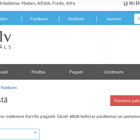
ārdadienas: Madars, Alfrēds, Fredis, Alfra
LV
RU
E
dārs
Pasākumi
Notikumi
Jaunumi
vadi
Pilsētas
Pagasti
Uzņēmumi
Notikumi
stā
Pievieno pats
antus notikumus Kursīšu pagastā. Sāciet atklāt kultūras pasākumus un jaunumu