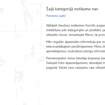
Šajā kategorijā notikumu nav
Pievieno pats!
Atklājiet daudzus notikumus Kursīšu paga
meklēšanu pēc kategorijām un pilsētām, ļauj
izklaides šovus. Izmantojiet filtrus, lai pr
Mēs regulāri atjauninām informāciju par no
interesantākajiem piedāvājumiem. Mūsu det
apmeklējumus, nodrošinot pilnīgu informāci
Pievienojieties mūsu lietotāju kopienai, kur
Sekojiet līdzi atjauninājumiem, abonējie
pagastā. Sāciet savu ceļojumu caur izklai