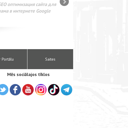
SEO оптимизация сайта для
лама в интернете Google
r Portālu
Saites
Mēs sociālajos tīklos