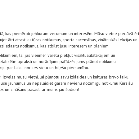
stā, kas piemēroti jebkuram vecumam un interesēm. Mūsu vietne piedāvā ēr
ot ātri atrast kultūras notikumus, sporta sacensības, zinātniskās lekcijas un
ecīzi atlasītu notikumus, kas atbilst jūsu interesēm un plāniem.
tikumiem, lai jūs vienmēr varētu piekļūt visaktualitātākajiem un
alizētie apraksti un norādījumi palīdzēs jums plānot notikumu
ju par laiku, norises vietu un biļešu pieejamību.
i izvēlas mūsu vietni, lai plānotu savu izklaides un kultūras brīvo laiku.
t mūsu jaunumus un nepalaidiet garām nevienu nozīmīgu notikumu Kursīšu
des un zināšanu pasauli ar mums jau šodien!