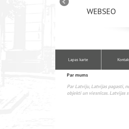
mizācija interneta
WEBSEO
etā Google AdWords
Lapas karte
Kontak
Par mums
Par Latviju, Latvijas pagasti, 
objekti un viesnīcas. Latvijas s