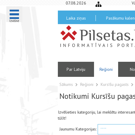
07.08.2026
V
Laika ziņas
Pasākumu kalen
Izvēlne
Par Latviju
Reģioni
No
Sākums
Reģioni
Kursīšu pagasts
Notikumi Kursīšu paga
Izvēlieties kategoriju, lai meklētu interes
tūlīt!
----
Jaunumu Kategorijas: