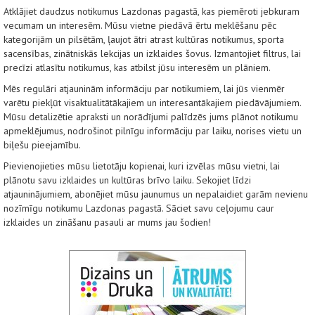
Atklājiet daudzus notikumus Lazdonas pagastā, kas piemēroti jebkuram
vecumam un interesēm. Mūsu vietne piedāvā ērtu meklēšanu pēc
kategorijām un pilsētām, ļaujot ātri atrast kultūras notikumus, sporta
sacensības, zinātniskās lekcijas un izklaides šovus. Izmantojiet filtrus, lai
precīzi atlasītu notikumus, kas atbilst jūsu interesēm un plāniem.
Mēs regulāri atjauninām informāciju par notikumiem, lai jūs vienmēr
varētu piekļūt visaktualitātākajiem un interesantākajiem piedāvājumiem.
Mūsu detalizētie apraksti un norādījumi palīdzēs jums plānot notikumu
apmeklējumus, nodrošinot pilnīgu informāciju par laiku, norises vietu un
biļešu pieejamību.
Pievienojieties mūsu lietotāju kopienai, kuri izvēlas mūsu vietni, lai
plānotu savu izklaides un kultūras brīvo laiku. Sekojiet līdzi
atjauninājumiem, abonējiet mūsu jaunumus un nepalaidiet garām nevienu
nozīmīgu notikumu Lazdonas pagastā. Sāciet savu ceļojumu caur
izklaides un zināšanu pasauli ar mums jau šodien!