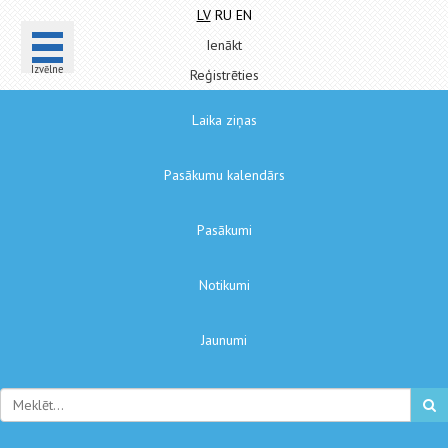
LV
RU
EN
Ienākt
Izvēlne
Reģistrēties
Laika ziņas
Pasākumu kalendārs
Pasākumi
Notikumi
Jaunumi