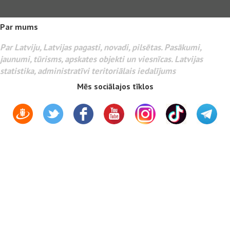
Par mums
Par Latviju, Latvijas pagasti, novadi, pilsētas. Pasākumi,
jaunumi, tūrisms, apskates objekti un viesnīcas. Latvijas
statistika, administratīvi teritoriālais iedalījums
Mēs sociālajos tīklos