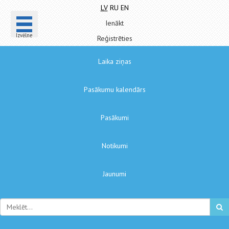
LV
RU
EN
Ienākt
Izvēlne
Reģistrēties
Laika ziņas
Pasākumu kalendārs
Pasākumi
Notikumi
Jaunumi