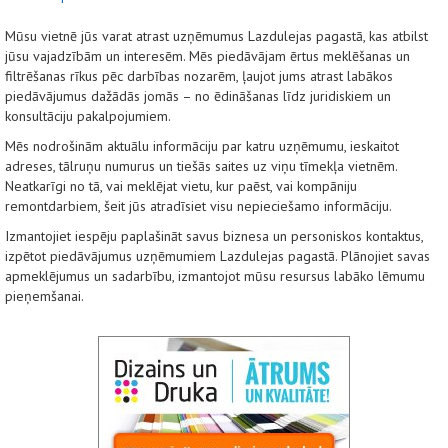
Mūsu vietnē jūs varat atrast uzņēmumus Lazdulejas pagastā, kas atbilst
jūsu vajadzībām un interesēm. Mēs piedāvājam ērtus meklēšanas un
filtrēšanas rīkus pēc darbības nozarēm, ļaujot jums atrast labākos
piedāvājumus dažādās jomās – no ēdināšanas līdz juridiskiem un
konsultāciju pakalpojumiem.
Mēs nodrošinām aktuālu informāciju par katru uzņēmumu, ieskaitot
adreses, tālruņu numurus un tiešās saites uz viņu tīmekļa vietnēm.
Neatkarīgi no tā, vai meklējat vietu, kur paēst, vai kompāniju
remontdarbiem, šeit jūs atradīsiet visu nepieciešamo informāciju.
Izmantojiet iespēju paplašināt savus biznesa un personiskos kontaktus,
izpētot piedāvājumus uzņēmumiem Lazdulejas pagastā. Plānojiet savas
apmeklējumus un sadarbību, izmantojot mūsu resursus labāko lēmumu
pieņemšanai.