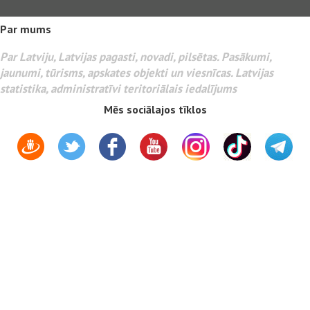
Par mums
Par Latviju, Latvijas pagasti, novadi, pilsētas. Pasākumi,
jaunumi, tūrisms, apskates objekti un viesnīcas. Latvijas
statistika, administratīvi teritoriālais iedalījums
Mēs sociālajos tīklos