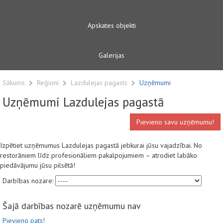
Apskates objekti
Galerijas
Sākums
Reģioni
Lazdulejas pagasts
Uzņēmumi
Uzņēmumi Lazdulejas pagastā
Pievieno savu uzņēmumu!
Izpētiet uzņēmumus Lazdulejas pagastā jebkurai jūsu vajadzībai. No
restorāniem līdz profesionāliem pakalpojumiem – atrodiet labāko
piedāvājumu jūsu pilsētā!
Darbības nozare:
Šajā darbības nozarē uzņēmumu nav
Pievieno pats!