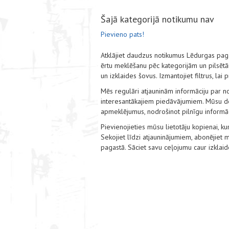
Šajā kategorijā notikumu nav
Pievieno pats!
Atklājiet daudzus notikumus Lēdurgas pa
ērtu meklēšanu pēc kategorijām un pilsētām,
un izklaides šovus. Izmantojiet filtrus, lai
Mēs regulāri atjauninām informāciju par no
interesantākajiem piedāvājumiem. Mūsu det
apmeklējumus, nodrošinot pilnīgu informāci
Pievienojieties mūsu lietotāju kopienai, kur
Sekojiet līdzi atjauninājumiem, abonējie
pagastā. Sāciet savu ceļojumu caur izklai