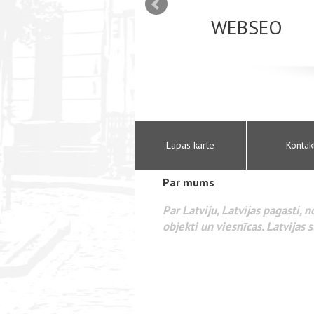
mizācija interneta
WEBSEO
etā Google AdWords
Lapas karte
Kontak
Par mums
Par Latviju, Latvijas pagasti, 
objekti un viesnīcas. Latvijas s