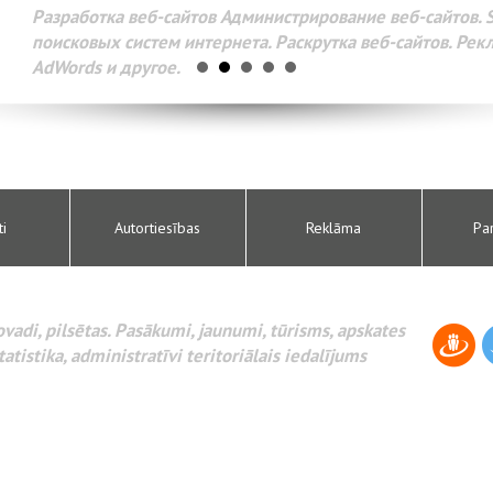
Разработка веб-сайтов Администрирование веб-сайтов. 
поисковых систем интернета. Раскрутка веб-сайтов. Рек
AdWords и другое.
ti
Autortiesības
Reklāma
Pa
novadi, pilsētas. Pasākumi, jaunumi, tūrisms, apskates
tatistika, administratīvi teritoriālais iedalījums