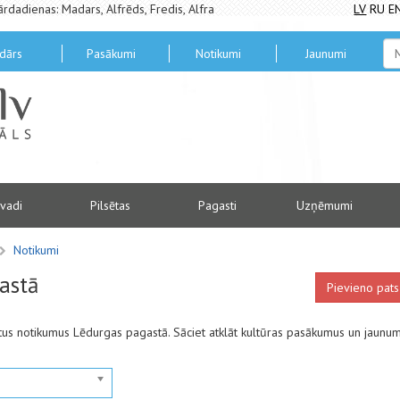
ārdadienas: Madars, Alfrēds, Fredis, Alfra
LV
RU
E
dārs
Pasākumi
Notikumi
Jaunumi
vadi
Pilsētas
Pagasti
Uzņēmumi
Notikumi
astā
Pievieno pats
antus notikumus Lēdurgas pagastā. Sāciet atklāt kultūras pasākumus un jaunu