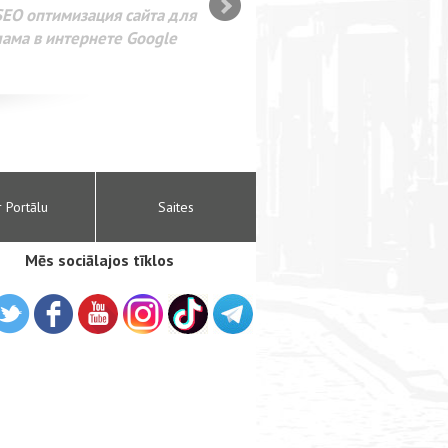
SEO оптимизация сайта для
лама в интернете Google
r Portālu
Saites
Mēs sociālajos tīklos