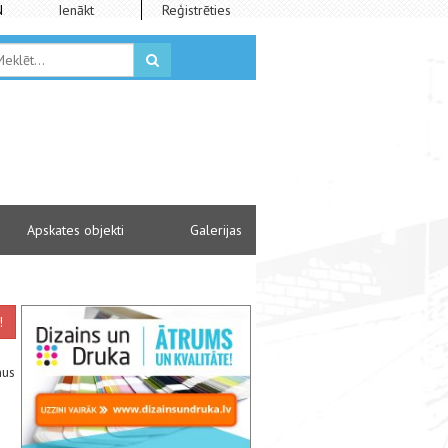
N
Ienākt
Reģistrēties
Apskates objekti
Galerijas
!
mus