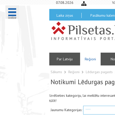
07.08.2026
V
Laika ziņas
Pasākumu kalen
Izvēlne
Par Latviju
Reģioni
No
Sākums
Reģioni
Lēdurgas pagasts
Notikumi Lēdurgas pag
Izvēlieties kategoriju, lai meklētu interes
tūlīt!
----
Jaunumu Kategorijas: