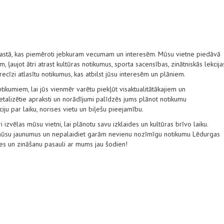
gastā, kas piemēroti jebkuram vecumam un interesēm. Mūsu vietne piedāvā
 ļaujot ātri atrast kultūras notikumus, sporta sacensības, zinātniskās lekcija
 precīzi atlasītu notikumus, kas atbilst jūsu interesēm un plāniem.
tikumiem, lai jūs vienmēr varētu piekļūt visaktualitātākajiem un
alizētie apraksti un norādījumi palīdzēs jums plānot notikumu
ju par laiku, norises vietu un biļešu pieejamību.
i izvēlas mūsu vietni, lai plānotu savu izklaides un kultūras brīvo laiku.
t mūsu jaunumus un nepalaidiet garām nevienu nozīmīgu notikumu Lēdurgas
des un zināšanu pasauli ar mums jau šodien!