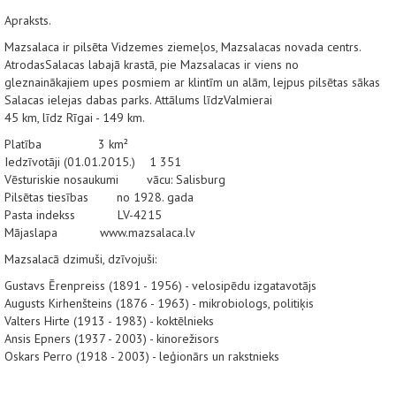
Apraksts.
Mazsalaca ir pilsēta Vidzemes ziemeļos, Mazsalacas novada centrs.
AtrodasSalacas labajā krastā, pie Mazsalacas ir viens no
gleznainākajiem upes posmiem ar klintīm un alām, lejpus pilsētas sākas
Salacas ielejas dabas parks. Attālums līdzValmierai
45 km, līdz Rīgai - 149 km.
Platība 3 km²
Iedzīvotāji (01.01.2015.) 1 351
Vēsturiskie nosaukumi vācu: Salisburg
Pilsētas tiesības no 1928. gada
Pasta indekss LV-4215
Mājaslapa www.mazsalaca.lv
Mazsalacā dzimuši, dzīvojuši:
Gustavs Ērenpreiss (1891 - 1956) - velosipēdu izgatavotājs
Augusts Kirhenšteins (1876 - 1963) - mikrobiologs, politiķis
Valters Hirte (1913 - 1983) - koktēlnieks
Ansis Epners (1937 - 2003) - kinorežisors
Oskars Perro (1918 - 2003) - leģionārs un rakstnieks