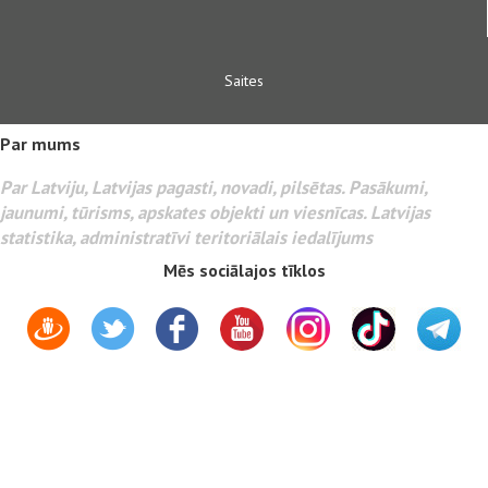
Saites
Par mums
Par Latviju, Latvijas pagasti, novadi, pilsētas. Pasākumi,
jaunumi, tūrisms, apskates objekti un viesnīcas. Latvijas
statistika, administratīvi teritoriālais iedalījums
Mēs sociālajos tīklos