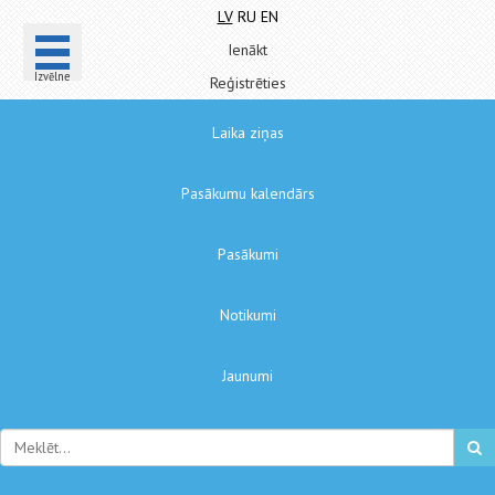
LV
RU
EN
Ienākt
Izvēlne
Reģistrēties
Laika ziņas
Pasākumu kalendārs
Pasākumi
Notikumi
Jaunumi