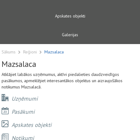
Apskates objekti
Galerijas
Sākums
Reģioni
Mazsalaca
Mazsalaca
Atklājiet labākos uzņēmumus, aktīvi piedalieties daudzveidīgos
pasākumos, apmeklējiet interesantākos objektus un aizraujošākos
notikumus Mazsalacā.
Uzņēmumi
Pasākumi
Apskates objekti
Notikumi