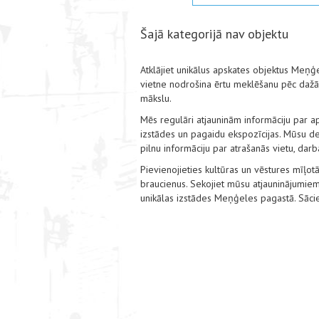
Šajā kategorijā nav objektu
Atklājiet unikālus apskates objektus Meņģ
vietne nodrošina ērtu meklēšanu pēc dažād
mākslu.
Mēs regulāri atjauninām informāciju par a
izstādes un pagaidu ekspozīcijas. Mūsu det
pilnu informāciju par atrašanās vietu, dar
Pievienojieties kultūras un vēstures mīļotā
braucienus. Sekojiet mūsu atjauninājumiem
unikālas izstādes Meņģeles pagastā. Sāci