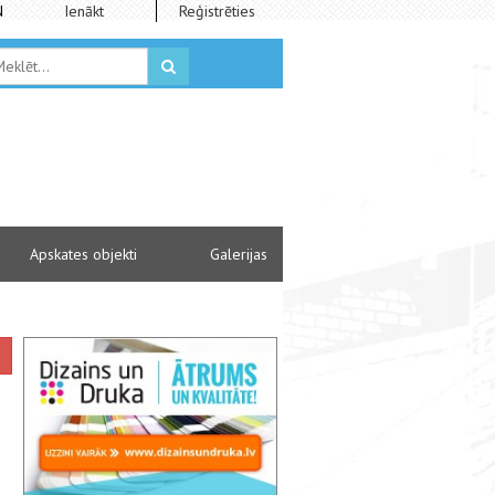
N
Ienākt
Reģistrēties
Apskates objekti
Galerijas