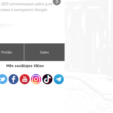
SEO оптимизация сайта для
лама в интернете Google
r Portālu
Saites
Mēs sociālajos tīklos