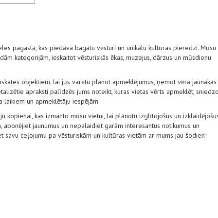
eles pagastā, kas piedāvā bagātu vēsturi un unikālu kultūras pieredzi. Mūsu
ām kategorijām, ieskaitot vēsturiskās ēkas, muzejus, dārzus un mūsdienu
pskates objektiem, lai jūs varētu plānot apmeklējumus, ņemot vērā jaunākās
alizētie apraksti palīdzēs jums noteikt, kuras vietas vērts apmeklēt, sniedz
ba laikiem un apmeklētāju iespējām.
ju kopienai, kas izmanto mūsu vietni, lai plānotu izglītojošus un izklaidējošu
, abonējiet jaunumus un nepalaidiet garām interesantus notikumus un
et savu ceļojumu pa vēsturiskām un kultūras vietām ar mums jau šodien!