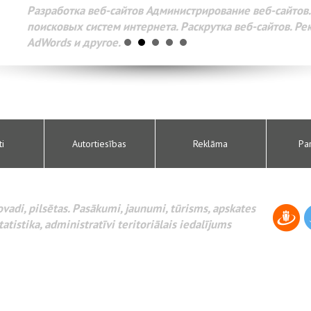
Разработка веб-сайтов Администрирование веб-сайтов. 
поисковых систем интернета. Раскрутка веб-сайтов. Рек
AdWords и другое.
ti
Autortiesības
Reklāma
Pa
novadi, pilsētas. Pasākumi, jaunumi, tūrisms, apskates
tatistika, administratīvi teritoriālais iedalījums