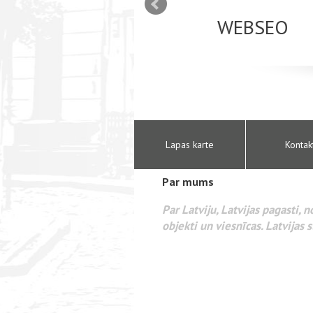
mizācija interneta
WEBSEO
etā Google AdWords
Lapas karte
Kontak
Par mums
Par Latviju, Latvijas pagasti, 
objekti un viesnīcas. Latvijas s