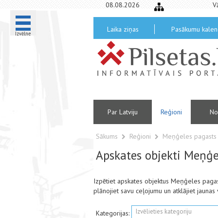
08.08.2026
V
Laika ziņas
Pasākumu kalen
Izvēlne
Par Latviju
Reģioni
No
Sākums
Reģioni
Meņģeles pagast
Apskates objekti Meņģe
Izpētiet apskates objektus Meņģeles paga
plānojiet savu ceļojumu un atklājiet jaunas 
Izvēlieties kategoriju
Kategorijas: