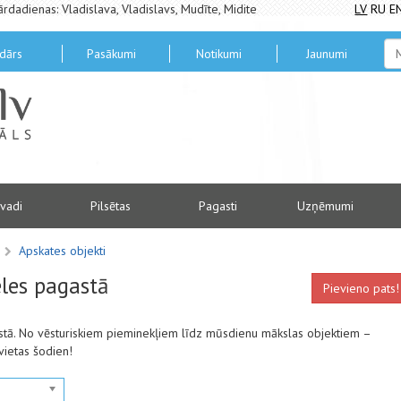
ārdadienas: Vladislava, Vladislavs, Mudīte, Midite
LV
RU
E
dārs
Pasākumi
Notikumi
Jaunumi
vadi
Pilsētas
Pagasti
Uzņēmumi
s
Apskates objekti
les pagastā
Pievieno pats!
stā. No vēsturiskiem pieminekļiem līdz mūsdienu mākslas objektiem –
vietas šodien!