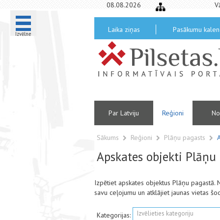
08.08.2026
V
Laika ziņas
Pasākumu kalen
Izvēlne
Par Latviju
Reģioni
No
Sākums
Reģioni
Plāņu pagasts
Apskates objekti Plāņu
Izpētiet apskates objektus Plāņu pagastā.
savu ceļojumu un atklājiet jaunas vietas šo
Izvēlieties kategoriju
Kategorijas: