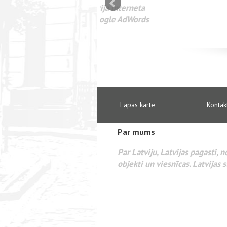
mizācija interneta
WEBSEO
etā Google AdWords
Lapas karte
Kontak
Par mums
Par Latviju, Latvijas pagasti, 
objekti un viesnīcas. Latvijas s