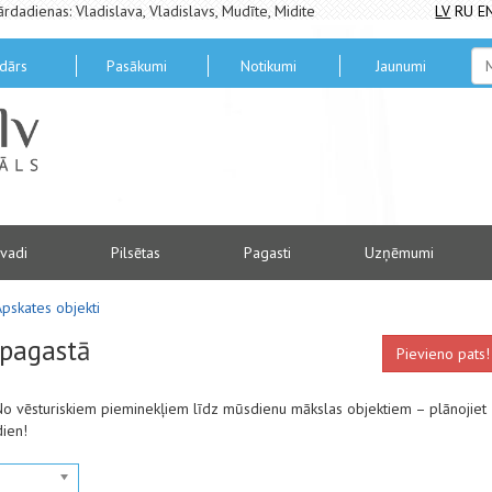
ārdadienas: Vladislava, Vladislavs, Mudīte, Midite
LV
RU
E
dārs
Pasākumi
Notikumi
Jaunumi
vadi
Pilsētas
Pagasti
Uzņēmumi
Apskates objekti
 pagastā
Pievieno pats!
 No vēsturiskiem pieminekļiem līdz mūsdienu mākslas objektiem – plānojiet
dien!