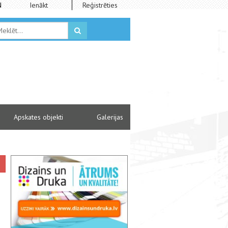
N
Ienākt
Reģistrēties
Apskates objekti
Galerijas