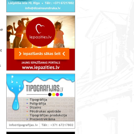
ne
ot
s