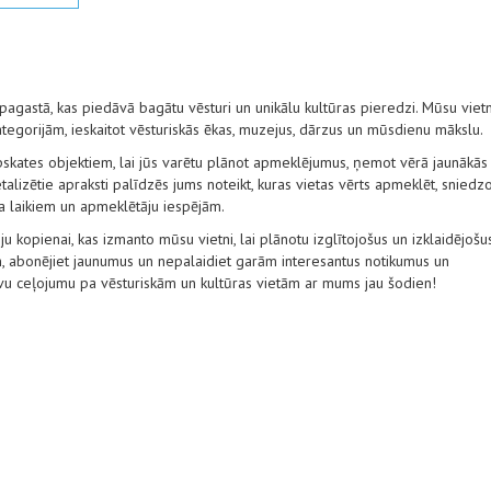
 pagastā, kas piedāvā bagātu vēsturi un unikālu kultūras pieredzi. Mūsu viet
egorijām, ieskaitot vēsturiskās ēkas, muzejus, dārzus un mūsdienu mākslu.
pskates objektiem, lai jūs varētu plānot apmeklējumus, ņemot vērā jaunākās
alizētie apraksti palīdzēs jums noteikt, kuras vietas vērts apmeklēt, sniedz
ba laikiem un apmeklētāju iespējām.
ju kopienai, kas izmanto mūsu vietni, lai plānotu izglītojošus un izklaidējošu
, abonējiet jaunumus un nepalaidiet garām interesantus notikumus un
avu ceļojumu pa vēsturiskām un kultūras vietām ar mums jau šodien!