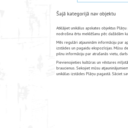
Šajā kategorijā nav objektu
Atklājiet unikālus apskates objektus Plāņu
nodrošina ērtu meklēšanu pēc dažādām kat
Mēs regulāri atjauninām informāciju par a
izstādes un pagaidu ekspozīcijas. Mūsu det
pilnu informāciju par atrašanās vietu, dar
Pievienojieties kultūras un vēstures mīļotā
braucienus. Sekojiet mūsu atjauninājumiem
unikālas izstādes Plāņu pagastā. Sāciet s