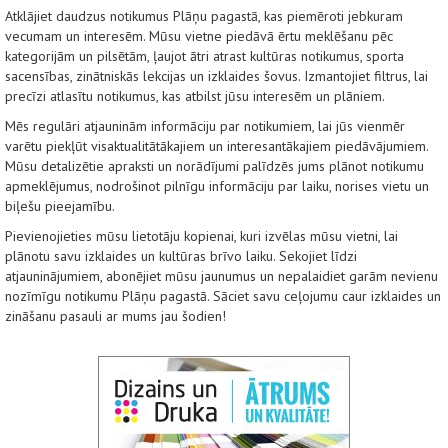
Atklājiet daudzus notikumus Plāņu pagastā, kas piemēroti jebkuram
vecumam un interesēm. Mūsu vietne piedāvā ērtu meklēšanu pēc
kategorijām un pilsētām, ļaujot ātri atrast kultūras notikumus, sporta
sacensības, zinātniskās lekcijas un izklaides šovus. Izmantojiet filtrus, lai
precīzi atlasītu notikumus, kas atbilst jūsu interesēm un plāniem.
Mēs regulāri atjauninām informāciju par notikumiem, lai jūs vienmēr
varētu piekļūt visaktualitātākajiem un interesantākajiem piedāvājumiem.
Mūsu detalizētie apraksti un norādījumi palīdzēs jums plānot notikumu
apmeklējumus, nodrošinot pilnīgu informāciju par laiku, norises vietu un
biļešu pieejamību.
Pievienojieties mūsu lietotāju kopienai, kuri izvēlas mūsu vietni, lai
plānotu savu izklaides un kultūras brīvo laiku. Sekojiet līdzi
atjauninājumiem, abonējiet mūsu jaunumus un nepalaidiet garām nevienu
nozīmīgu notikumu Plāņu pagastā. Sāciet savu ceļojumu caur izklaides un
zināšanu pasauli ar mums jau šodien!