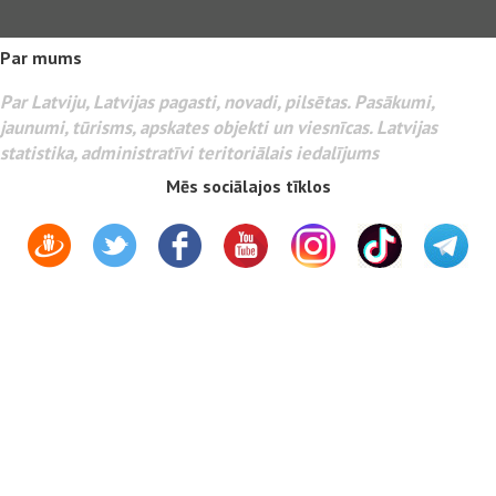
Par mums
Par Latviju, Latvijas pagasti, novadi, pilsētas. Pasākumi,
jaunumi, tūrisms, apskates objekti un viesnīcas. Latvijas
statistika, administratīvi teritoriālais iedalījums
Mēs sociālajos tīklos