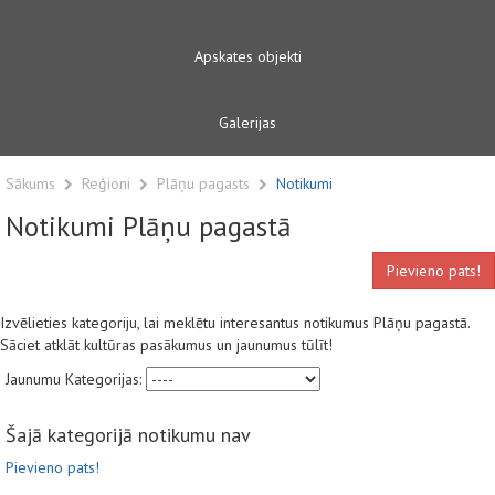
Apskates objekti
Galerijas
Sākums
Reģioni
Plāņu pagasts
Notikumi
Notikumi Plāņu pagastā
Pievieno pats!
Izvēlieties kategoriju, lai meklētu interesantus notikumus Plāņu pagastā.
Sāciet atklāt kultūras pasākumus un jaunumus tūlīt!
Jaunumu Kategorijas:
Šajā kategorijā notikumu nav
Pievieno pats!