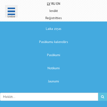
LV
RU
EN
Ienākt
Izvēlne
Reģistrēties
Laika ziņas
Pasākumu kalendārs
Pasākumi
Notikumi
Jaunumi