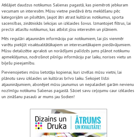
Atklājiet daudzus notikumus Salienas pagastā, kas piemēroti jebkuram
vecumam un interesēm. Mūsu vietne piedāvā ērtu meklēšanu pēc
kategorijām un pilsētām, ļaujot ātri atrast kultūras notikumus, sporta
sacensības, zinātniskās lekcijas un izklaides šovus. Izmantojiet filtrus, lai
precīzi atlasītu notikumus, kas atbilst jūsu interesēm un plāniem.
Mēs regulāri atjauninām informāciju par notikumiem, lai jūs vienmēr
varētu piekļūt visaktualitātākajiem un interesantākajiem piedāvājumiem.
Mūsu detalizētie apraksti un norādījumi palīdzēs jums plānot notikumu
apmeklējumus, nodrošinot pilnīgu informāciju par laiku, norises vietu un
biļešu pieejamību.
Pievienojieties mūsu lietotāju kopienai, kuri izvēlas mūsu vietni, lai
plānotu savu izklaides un kultūras brīvo laiku. Sekojiet līdzi
atjauninājumiem, abonējiet mūsu jaunumus un nepalaidiet garām nevienu
nozīmīgu notikumu Salienas pagastā. Sāciet savu ceļojumu caur izklaides
un zināšanu pasauli ar mums jau šodien!