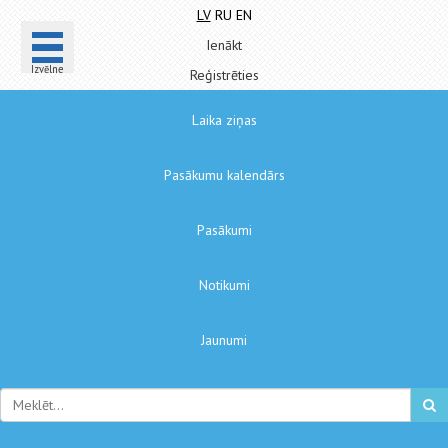
LV
RU
EN
Ienākt
Izvēlne
Reģistrēties
Laika ziņas
Pasākumu kalendārs
Pasākumi
Notikumi
Jaunumi