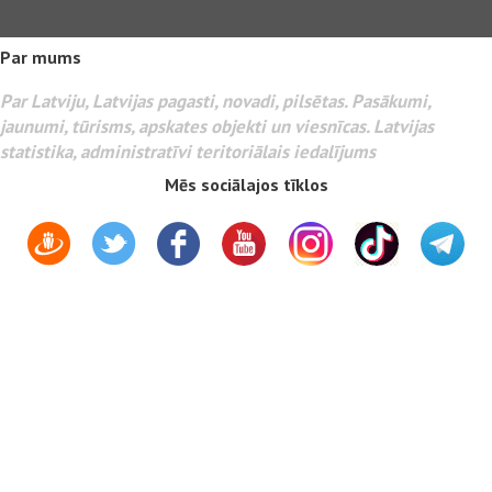
Par mums
Par Latviju, Latvijas pagasti, novadi, pilsētas. Pasākumi,
jaunumi, tūrisms, apskates objekti un viesnīcas. Latvijas
statistika, administratīvi teritoriālais iedalījums
Mēs sociālajos tīklos