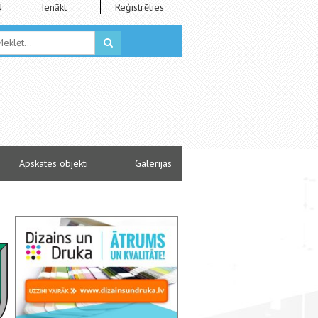
N
Ienākt
Reģistrēties
Apskates objekti
Galerijas