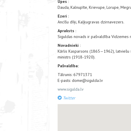
Upes
:
Dauda, Kalnupīte, Krievupe, Lorupe, Megr
Ezeri
:
Ancīšu dīķi, Kaļķugravas dzirnavezers.
Apraksts
:
Siguldas novads ir pašvaldība Vidzemes ri
Novadnieki
:
Kārlis Kasparsons (1865—1962), latviešu sab
ministrs (1918-1920).
Pašvaldība:
Tālrunis: 67971371
E-pasts: dome@sigulda.lv
www.sigulda.lv
Twitter