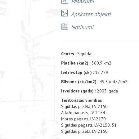
Pasākumi
Apskates objekti
Notikumi
Centrs
: Sigulda
Platība (km2)
: 360,9 km2
Iedzīvotāji (sk.)
: 17 779
Blīvums (sk./km2)
: 49.3 iedz./km2
Izveidots (gads)
: 2003. gadā
Teritoriālās vienības
:
Siguldas pilsēta, LV-2150
Allažu pagasts, LV-2154
Mores pagasts, LV-2170
Siguldas pagasts, LV-2150, 51
Siguldas pilsēta, LV-2150