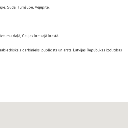
upe, Suda, Tumšupe, Vējupīte.
etumu daļā, Gaujas kreisajā krastā.
iedriskais darbinieks, publicists un ārsts. Latvijas Republikas izglītības