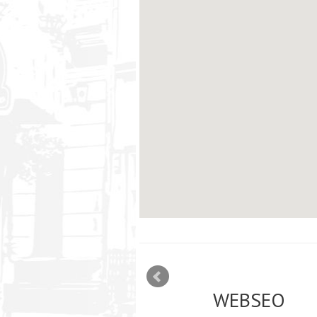
mizācija interneta
WEBSEO
etā Google AdWords