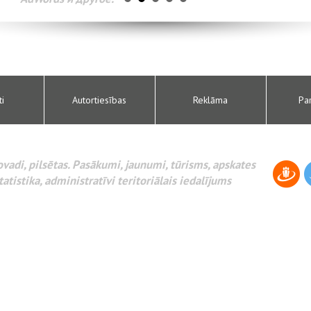
ti
Autortiesības
Reklāma
Pa
novadi, pilsētas. Pasākumi, jaunumi, tūrisms, apskates
tatistika, administratīvi teritoriālais iedalījums