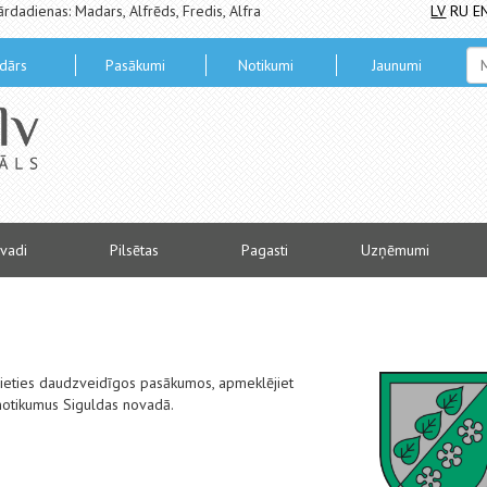
ārdadienas: Madars, Alfrēds, Fredis, Alfra
LV
RU
E
dārs
Pasākumi
Notikumi
Jaunumi
vadi
Pilsētas
Pagasti
Uzņēmumi
alieties daudzveidīgos pasākumos, apmeklējiet
 notikumus Siguldas novadā.