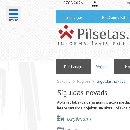
07.08.2026
V
Laika ziņas
Pasākumu kalen
Izvēlne
Par Latviju
Reģioni
No
Sākums
Reģioni
Siguldas novads
Siguldas novads
Atklājiet labākos uzņēmumus, aktīvi pied
interesantākos objektus un aizraujošākos
Uzņēmumi