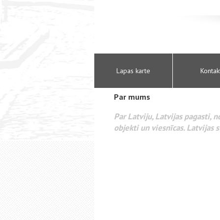
Lapas karte
Kontak
Par mums
Par Latviju, Latvijas pagasti, 
objekti un viesnīcas. Latvijas s