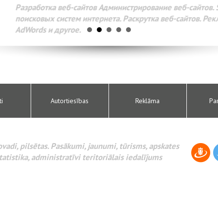
Разработка веб-сайтов Администрирование веб-сайтов. 
поисковых систем интернета. Раскрутка веб-сайтов. Рек
AdWords и другое.
ti
Autortiesības
Reklāma
Pa
novadi, pilsētas. Pasākumi, jaunumi, tūrisms, apskates
tatistika, administratīvi teritoriālais iedalījums