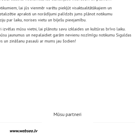
tikumiem, lai jūs vienmēr varētu piekļūt visaktualitātākajiem un
alizētie apraksti un norādījumi palīdzēs jums plānot notikumu
ju par laiku, norises vietu un biļešu pieejamību.
i izvēlas mūsu vietni, lai plānotu savu izklaides un kultūras brīvo laiku.
t mūsu jaunumus un nepalaidiet garām nevienu nozīmīgu notikumu Siguldas
es un zināšanu pasauli ar mums jau šodien!
Mūsu partneri
www.webseo.lv