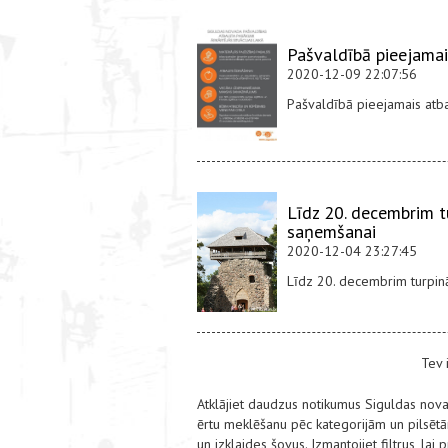
Pašvaldībā pieejamai
2020-12-09 22:07:56
Pašvaldībā pieejamais atbal
Līdz 20. decembrim t
saņemšanai
2020-12-04 23:27:45
Līdz 20. decembrim turpin
Tev 
Atklājiet daudzus notikumus Siguldas no
ērtu meklēšanu pēc kategorijām un pilsētām,
un izklaides šovus. Izmantojiet filtrus, lai