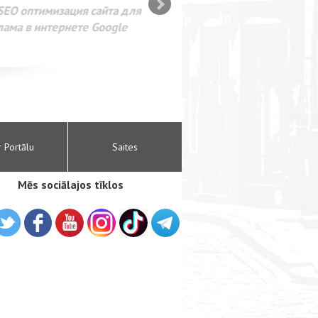
SEO оптимизация сайта для
лама в интернете Google
r Portālu
Saites
Mēs sociālajos tīklos