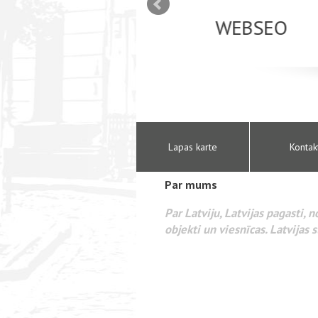
mizācija interneta
WEBSEO
etā Google AdWords
Lapas karte
Kontak
Par mums
Par Latviju, Latvijas pagasti, 
objekti un viesnīcas. Latvijas s