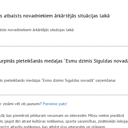
s atbalsts novadniekiem ārkārtējās situācijas laikā
sts novadniekiem ārkārtējās situācijas laikā
urpinās pieteikšanās medaļas “Esmu dzimis Siguldas novad
ās pieteikšanās medaļas “Esmu dzimis Siguldas novadā” saņemšanai
ir zināmi vēl citi jaunumi?
Pievieno pats!
vadā, kas piemēroti jebkuram vecumam un interesēm. Mūsu vietne piedāvā
 ļaujot ātri atrast kultūras notikumus, sporta sacensības, zinātniskās lekcija
 precīzi atlasītu notikumus, kas atbilst jūsu interesēm un plāniem.