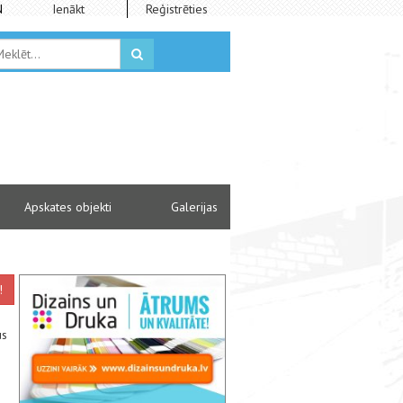
N
Ienākt
Reģistrēties
Apskates objekti
Galerijas
!
us