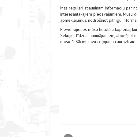
Mēs regulāri atjauninām informāciju par no
interesantākajiem piedāvājumiem. Mūsu det
apmeklējumus, nodrošinot pilnīgu informāci
Pievienojieties mūsu lietotāju kopienai, kur
Sekojiet līdzi atjauninājumiem, abonējie
novadā. Sāciet savu ceļojumu caur izklaid