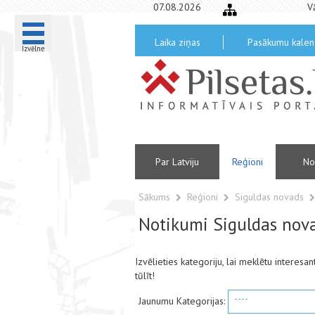
07.08.2026
V
Laika ziņas
Pasākumu kalen
Izvēlne
Par Latviju
Reģioni
No
Sākums
Reģioni
Siguldas novads
Notikumi Siguldas nov
Izvēlieties kategoriju, lai meklētu interes
tūlīt!
----
Jaunumu Kategorijas: