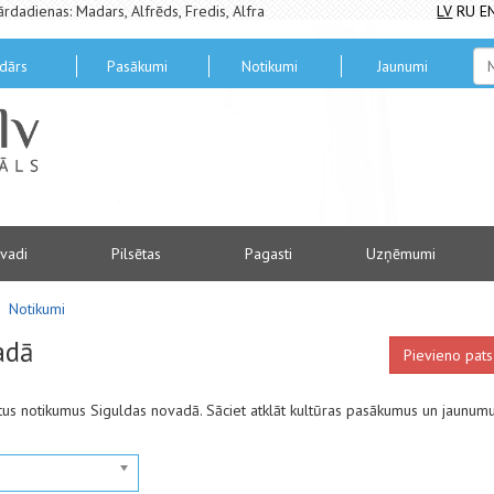
ārdadienas: Madars, Alfrēds, Fredis, Alfra
LV
RU
E
dārs
Pasākumi
Notikumi
Jaunumi
vadi
Pilsētas
Pagasti
Uzņēmumi
Notikumi
adā
Pievieno pats
antus notikumus Siguldas novadā. Sāciet atklāt kultūras pasākumus un jaunum