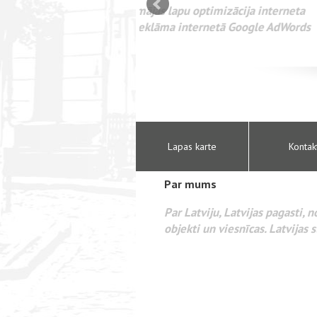
mizācija interneta
WEBSEO
etā Google AdWords
Lapas karte
Kontak
Par mums
Par Latviju, Latvijas pagasti, 
objekti un viesnīcas. Latvijas s