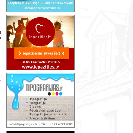
ā
s
s