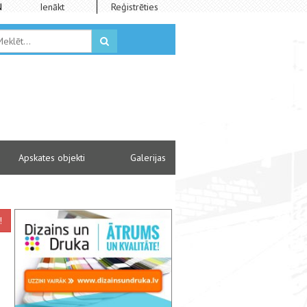
N
Ienākt
Reģistrēties
Apskates objekti
Galerijas
!