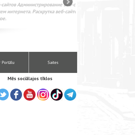
SEO оптимизация сайта для
лама в интернете Google
r Portālu
Saites
Mēs sociālajos tīklos