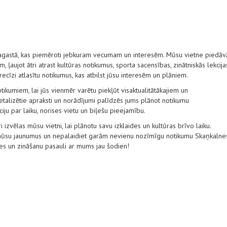
pagastā, kas piemēroti jebkuram vecumam un interesēm. Mūsu vietne piedāv
 ļaujot ātri atrast kultūras notikumus, sporta sacensības, zinātniskās lekcija
 precīzi atlasītu notikumus, kas atbilst jūsu interesēm un plāniem.
tikumiem, lai jūs vienmēr varētu piekļūt visaktualitātākajiem un
alizētie apraksti un norādījumi palīdzēs jums plānot notikumu
ju par laiku, norises vietu un biļešu pieejamību.
i izvēlas mūsu vietni, lai plānotu savu izklaides un kultūras brīvo laiku.
t mūsu jaunumus un nepalaidiet garām nevienu nozīmīgu notikumu Skaņkalne
des un zināšanu pasauli ar mums jau šodien!