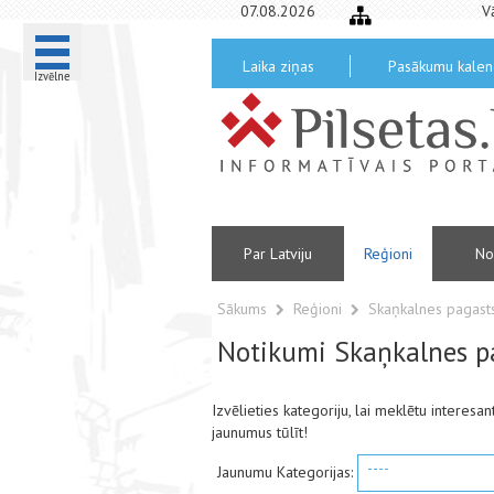
07.08.2026
V
Laika ziņas
Pasākumu kalen
Izvēlne
Par Latviju
Reģioni
No
Sākums
Reģioni
Skaņkalnes pagas
Notikumi Skaņkalnes p
Izvēlieties kategoriju, lai meklētu interes
jaunumus tūlīt!
----
Jaunumu Kategorijas: