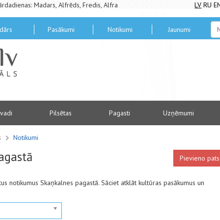
ārdadienas: Madars, Alfrēds, Fredis, Alfra
LV
RU
E
dārs
Pasākumi
Notikumi
Jaunumi
vadi
Pilsētas
Pagasti
Uzņēmumi
ts
Notikumi
agastā
Pievieno pats
antus notikumus Skaņkalnes pagastā. Sāciet atklāt kultūras pasākumus un