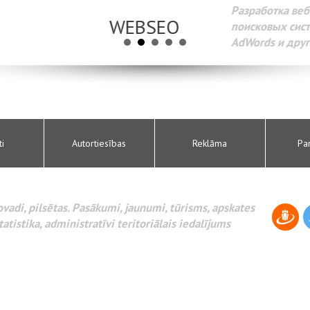
Разработка веб-сайтов Администрирование веб-сайтов. 
поисковых систем интернета. Раскрутка веб-сайтов. Рек
AdWords и другое.
ti
Autortiesības
Reklāma
Pa
novadi, pilsētas. Pasākumi, jaunumi, tūrisms, apskates
tatistika, administratīvi teritoriālais iedalījums