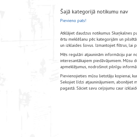
Šajā kategorijā notikumu nav
Pievieno pats!
Atklājiet daudzus notikumus Skaņkalnes 
ērtu meklēšanu pēc kategorijām un pilsētām,
un izklaides šovus. Izmantojiet filtrus, lai
Mēs regulāri atjauninām informāciju par no
interesantākajiem piedāvājumiem. Mūsu det
apmeklējumus, nodrošinot pilnīgu informāci
Pievienojieties mūsu lietotāju kopienai, kur
Sekojiet līdzi atjauninājumiem, abonējie
pagastā. Sāciet savu ceļojumu caur izklai