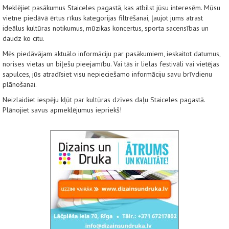
Meklējiet pasākumus Staiceles pagastā, kas atbilst jūsu interesēm. Mūsu
vietne piedāvā ērtus rīkus kategorijas filtrēšanai, ļaujot jums atrast
ideālus kultūras notikumus, mūzikas koncertus, sporta sacensības un
daudz ko citu.
Mēs piedāvājam aktuālo informāciju par pasākumiem, ieskaitot datumus,
norises vietas un biļešu pieejamību. Vai tās ir lielas festivāli vai vietējas
sapulces, jūs atradīsiet visu nepieciešamo informāciju savu brīvdienu
plānošanai.
Neizlaidiet iespēju kļūt par kultūras dzīves daļu Staiceles pagastā.
Plānojiet savus apmeklējumus iepriekš!