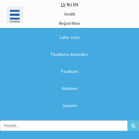
LV
RU
EN
Ienākt
Izvēlne
Reģistrēties
Laika ziņas
Pasākumu kalendārs
Pasākumi
Notikumi
Jaunumi