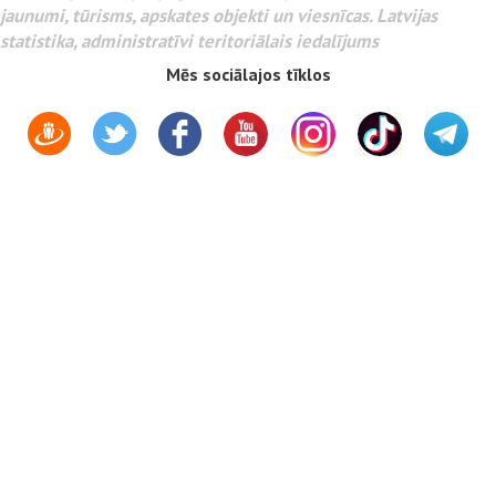
jaunumi, tūrisms, apskates objekti un viesnīcas. Latvijas
statistika, administratīvi teritoriālais iedalījums
Mēs sociālajos tīklos